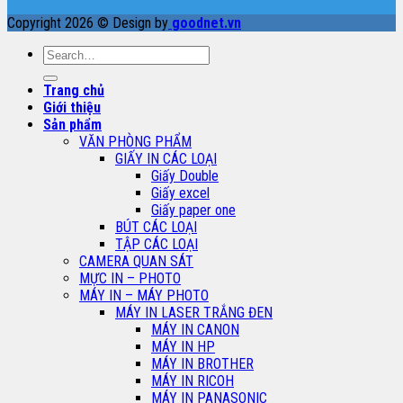
Copyright 2026 © Design by
goodnet.vn
Search
for:
Trang chủ
Giới thiệu
Sản phẩm
VĂN PHÒNG PHẨM
GIẤY IN CÁC LOẠI
Giấy Double
Giấy excel
Giấy paper one
BÚT CÁC LOẠI
TẬP CÁC LOẠI
CAMERA QUAN SÁT
MỰC IN – PHOTO
MÁY IN – MÁY PHOTO
MÁY IN LASER TRẮNG ĐEN
MÁY IN CANON
MÁY IN HP
MÁY IN BROTHER
MÁY IN RICOH
MÁY IN PANASONIC