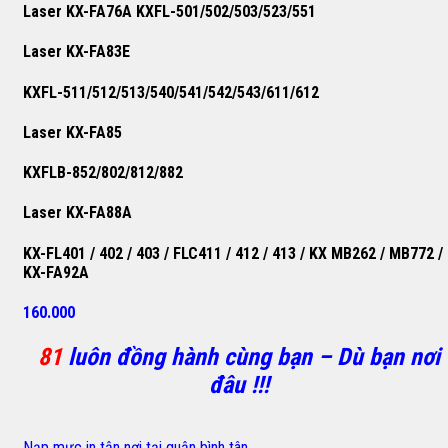
Laser KX-FA76A KXFL-501/502/503/523/551
Laser KX-FA83E
KXFL-511/512/513/540/541/542/543/611/612
Laser KX-FA85
KXFLB-852/802/812/882
Laser KX-FA88A
KX-FL401 / 402 / 403 / FLC411 / 412 / 413 / KX MB262 / MB772 /
KX-FA92A
160.000
81
luôn đồng hành cùng bạn – Dù bạn nơi
đâu !!!
Nạp mực in tận nơi tại quận bình tân