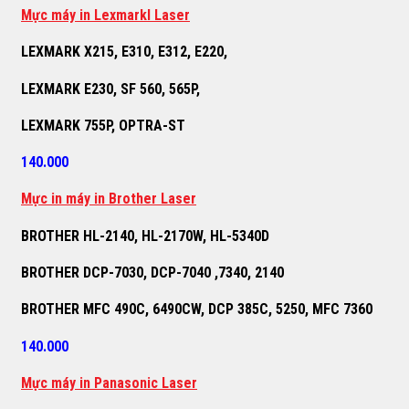
M
ự
c máy in Lexmarkl Laser
LEXMARK X215, E310, E312, E220,
LEXMARK E230, SF 560, 565P,
LEXMARK 755P, OPTRA-ST
140.000
M
ự
c in máy in Brother Laser
BROTHER HL-2140, HL-2170W, HL-5340D
BROTHER DCP-7030, DCP-7040 ,7340, 2140
BROTHER MFC 490C, 6490CW, DCP 385C, 5250, MFC 7360
140.000
M
ự
c máy in Panasonic Laser