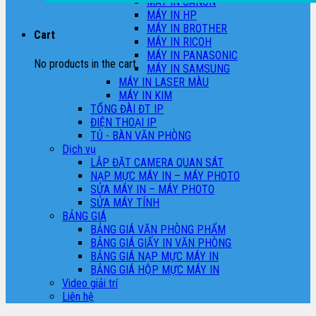
MÁY IN CANON
MÁY IN HP
MÁY IN BROTHER
Cart
MÁY IN RICOH
MÁY IN PANASONIC
No products in the cart.
MÁY IN SAMSUNG
MÁY IN LASER MÀU
MÁY IN KIM
TỔNG ĐÀI ĐT IP
ĐIỆN THOẠI IP
TỦ - BÀN VĂN PHÒNG
Dịch vụ
LẮP ĐẶT CAMERA QUAN SÁT
NẠP MỰC MÁY IN – MÁY PHOTO
SỬA MÁY IN – MÁY PHOTO
SỬA MÁY TÍNH
BẢNG GIÁ
BẢNG GIÁ VĂN PHÒNG PHẨM
BẢNG GIÁ GIẤY IN VĂN PHÒNG
BẢNG GIÁ NẠP MỰC MÁY IN
BẢNG GIÁ HỘP MỰC MÁY IN
Video giải trí
Liên hệ