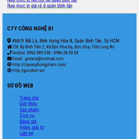
Nạp mực in giá rẻ ở quận bình tân
CTY CÔNG NGHỆ 81
468/9 Mã Lò, Bình Hưng Hòa A, Quận Bình Tân, Tp.HCM
CN: Ấp Bình Tiền 2, Xã Đức Hòa Hạ, Đức Hòa, Tỉnh Long An
Hotline: 0962 889 038 - 0986 08 09 50
Email : gndata@hotmail.com
http://ctyvanphongpham.com/
http://goodnet.vn/
SƠ ĐỒ WEB
Trang chủ
Giới thiệu
Sản phẩm
Dịch vụ
Bảng giá
Video giải trí
Liên hệ