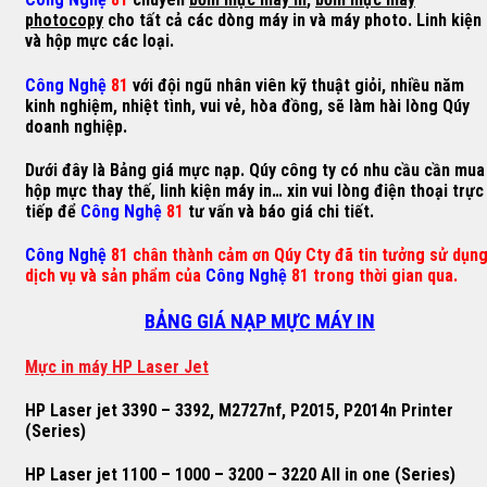
photocopy
cho tất cả các dòng máy in và máy photo. Linh kiện
và hộp mực các loại.
Công Nghệ
81
với đội ngũ nhân viên kỹ thuật giỏi, nhiều năm
kinh nghiệm, nhiệt tình, vui vẻ, hòa đồng, sẽ làm hài lòng Qúy
doanh nghiệp.
Dưới đây là Bảng giá mực nạp. Qúy công ty có nhu cầu cần mua
hộp mực thay thế, linh kiện máy in… xin vui lòng điện thoại trực
tiếp để
Công Nghệ
81
tư vấn và báo giá chi tiết.
Công Nghệ
81 chân thành cảm ơn Qúy Cty đã tin tưởng sử dụn
dịch vụ và sản phẩm của
Công Nghệ
81 trong thời gian qua.
BẢNG GIÁ NẠP MỰC MÁY IN
M
ự
c in máy HP Laser Jet
HP Laser jet 3390 – 3392, M2727nf, P2015, P2014n Printer
(Series)
HP Laser jet 1100 – 1000 – 3200 – 3220 All in one (Series)