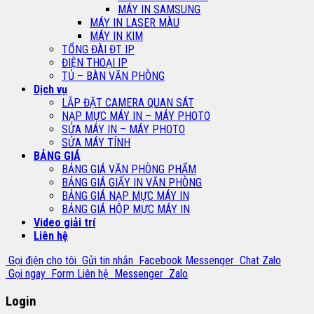
MÁY IN SAMSUNG
MÁY IN LASER MÀU
MÁY IN KIM
TỔNG ĐÀI ĐT IP
ĐIỆN THOẠI IP
TỦ – BÀN VĂN PHÒNG
Dịch vụ
LẮP ĐẶT CAMERA QUAN SÁT
NẠP MỰC MÁY IN – MÁY PHOTO
SỬA MÁY IN – MÁY PHOTO
SỬA MÁY TÍNH
BẢNG GIÁ
BẢNG GIÁ VĂN PHÒNG PHẨM
BẢNG GIÁ GIẤY IN VĂN PHÒNG
BẢNG GIÁ NẠP MỰC MÁY IN
BẢNG GIÁ HỘP MỰC MÁY IN
Video giải trí
Liên hệ
Gọi điện cho tôi
Gửi tin nhắn
Facebook Messenger
Chat Zalo
Gọi ngay
Form Liên hệ
Messenger
Zalo
Login