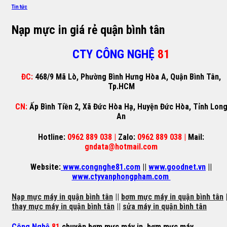
Tin tức
Nạp mực in giá rẻ quận bình tân
CTY CÔNG NGHỆ
81
ĐC:
468/9 Mã Lò, Phường Bình Hưng Hòa A, Quận Bình Tân,
Tp.HCM
CN:
Ấp Bình Tiền 2, Xã Đức Hòa Hạ, Huyện Đức Hòa, Tỉnh Lon
An
Hotline:
0962 889 038 |
Zalo:
0962 889 038 |
Mail:
gndata@hotmail.com
Website:
www.congnghe81.com
||
www.goodnet.vn
||
www.ctyvanphongpham.com
Nạp mực máy in quận bình tân
||
bơm mực máy in quận bình tân
|
thay mực máy in quận bình tân
||
sửa máy in quận bình tân
Công Nghệ
81
chuyên
bơm mực máy in
,
bơm mực máy