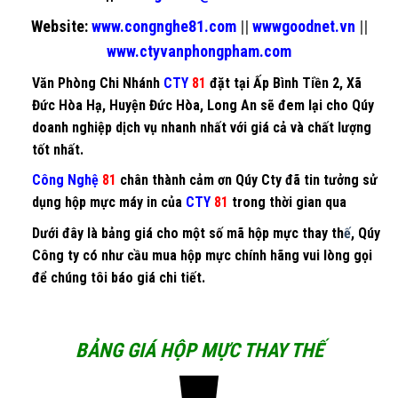
Website:
www.congnghe81.com
||
wwwgoodnet.vn
||
www.ctyvanphongpham.com
Văn Phòng Chi Nhánh
CTY
81
đặt tại Ấp Bình Tiền 2, Xã
Đức Hòa Hạ, Huyện Đức Hòa, Long An sẽ đem lại cho Qúy
doanh nghiệp dịch vụ nhanh nhất với giá cả và chất lượng
tốt nhất.
Công Nghệ
81
chân thành cảm ơn Qúy Cty đã tin tưởng sử
dụng
hộp mực máy in
của
CTY
81
trong thời gian qua
Dưới đây là bảng giá cho một số mã
hộp mực thay th
ế
, Qúy
Công ty có như cầu mua
hộp mực chính hãng
vui lòng gọi
để chúng tôi báo giá chi tiết.
BẢNG GIÁ HỘP MỰC THAY THẾ