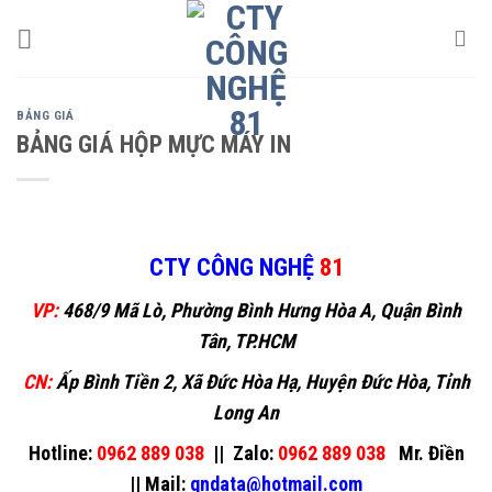
Skip
to
content
BẢNG GIÁ
BẢNG GIÁ HỘP MỰC MÁY IN
CTY CÔNG NGHỆ
81
VP:
468/9 Mã Lò, Phường Bình Hưng Hòa A, Quận Bình
Tân, TP.HCM
CN:
Ấp Bình Tiền 2, Xã Đức Hòa Hạ, Huyện Đức Hòa, Tỉnh
Long An
Hotline:
0962 889 038
||
Zalo:
0962 889 038
Mr. Điền
||
Mail:
gndata@hotmail.com