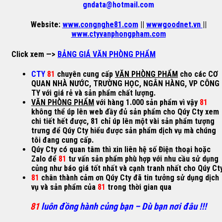
gndata@hotmail.com
Website:
www.congnghe81.com
||
wwwgoodnet.vn
||
www.ctyvanphongpham.com
Click xem —>
BẢNG GIÁ VĂN PHÒNG PHẨM
CTY
81
chuyên cung cấp
VĂN PHÒNG PHẨM
cho các CƠ
QUAN NHÀ NƯỚC, TRƯỜNG HỌC, NGÂN HÀNG, VP CÔNG
TY với giá rẻ và sản phẩm chất lượng.
VĂN PHÒNG PHẨM
với hàng 1.000 sản phẩm vì vậy
81
không thể úp lên web đầy đủ sản phẩm cho Qúy Cty xem
chi tiết hết được, 81 chỉ úp lên một vài sản phẩm tượng
trưng để Qúy Cty hiểu được sản phẩm dịch vụ mà chúng
tôi đang cung cấp.
Qúy Cty có quan tâm thì xin liên hệ số Điện thoại hoặc
Zalo để
81
tư vấn sản phẩm phù hợp với nhu cầu sử dụng
củng như báo giá tốt nhất và cạnh tranh nhất cho Qúy Cty
81
chân thành cảm ơn Qúy Cty đã tin tưởng sử dụng dịch
vụ và sản phẩm của
81
trong thời gian qua
81
luôn đồng hành củng bạn – Dù bạn nơi đâu !!!