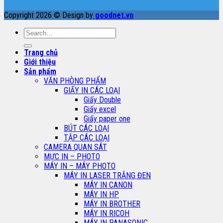
Copyright 2026 © Design by
goodnet.vn
Search
for:
Trang chủ
Giới thiệu
Sản phẩm
VĂN PHÒNG PHẨM
GIẤY IN CÁC LOẠI
Giấy Double
Giấy excel
Giấy paper one
BÚT CÁC LOẠI
TẬP CÁC LOẠI
CAMERA QUAN SÁT
MỰC IN – PHOTO
MÁY IN – MÁY PHOTO
MÁY IN LASER TRẮNG ĐEN
MÁY IN CANON
MÁY IN HP
MÁY IN BROTHER
MÁY IN RICOH
MÁY IN PANASONIC