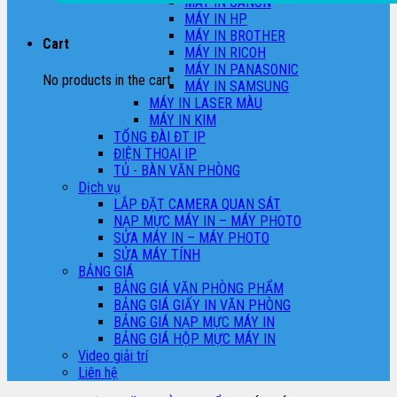
MÁY IN CANON
MÁY IN HP
MÁY IN BROTHER
Cart
MÁY IN RICOH
MÁY IN PANASONIC
No products in the cart.
MÁY IN SAMSUNG
MÁY IN LASER MÀU
MÁY IN KIM
TỔNG ĐÀI ĐT IP
ĐIỆN THOẠI IP
TỦ - BÀN VĂN PHÒNG
Dịch vụ
LẮP ĐẶT CAMERA QUAN SÁT
NẠP MỰC MÁY IN – MÁY PHOTO
SỬA MÁY IN – MÁY PHOTO
SỬA MÁY TÍNH
BẢNG GIÁ
BẢNG GIÁ VĂN PHÒNG PHẨM
BẢNG GIÁ GIẤY IN VĂN PHÒNG
BẢNG GIÁ NẠP MỰC MÁY IN
BẢNG GIÁ HỘP MỰC MÁY IN
Video giải trí
Liên hệ