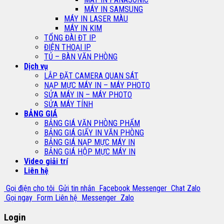
MÁY IN SAMSUNG
MÁY IN LASER MÀU
MÁY IN KIM
TỔNG ĐÀI ĐT IP
ĐIỆN THOẠI IP
TỦ – BÀN VĂN PHÒNG
Dịch vụ
LẮP ĐẶT CAMERA QUAN SÁT
NẠP MỰC MÁY IN – MÁY PHOTO
SỬA MÁY IN – MÁY PHOTO
SỬA MÁY TÍNH
BẢNG GIÁ
BẢNG GIÁ VĂN PHÒNG PHẨM
BẢNG GIÁ GIẤY IN VĂN PHÒNG
BẢNG GIÁ NẠP MỰC MÁY IN
BẢNG GIÁ HỘP MỰC MÁY IN
Video giải trí
Liên hệ
Gọi điện cho tôi
Gửi tin nhắn
Facebook Messenger
Chat Zalo
Gọi ngay
Form Liên hệ
Messenger
Zalo
Login