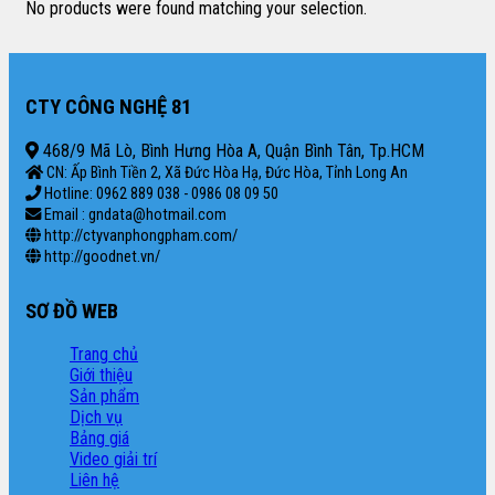
No products were found matching your selection.
CTY CÔNG NGHỆ 81
468/9 Mã Lò, Bình Hưng Hòa A, Quận Bình Tân, Tp.HCM
CN: Ấp Bình Tiền 2, Xã Đức Hòa Hạ, Đức Hòa, Tỉnh Long An
Hotline: 0962 889 038 - 0986 08 09 50
Email : gndata@hotmail.com
http://ctyvanphongpham.com/
http://goodnet.vn/
SƠ ĐỒ WEB
Trang chủ
Giới thiệu
Sản phẩm
Dịch vụ
Bảng giá
Video giải trí
Liên hệ