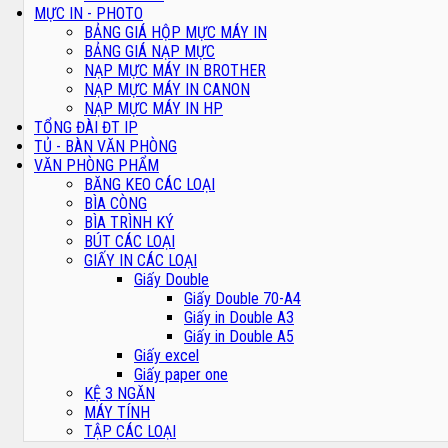
MỰC IN - PHOTO
BẢNG GIÁ HỘP MỰC MÁY IN
BẢNG GIÁ NẠP MỰC
NẠP MỰC MÁY IN BROTHER
NẠP MỰC MÁY IN CANON
NẠP MỰC MÁY IN HP
TỔNG ĐÀI ĐT IP
TỦ - BÀN VĂN PHÒNG
VĂN PHÒNG PHẨM
BĂNG KEO CÁC LOẠI
BÌA CÒNG
BÌA TRÌNH KÝ
BÚT CÁC LOẠI
GIẤY IN CÁC LOẠI
Giấy Double
Giấy Double 70-A4
Giấy in Double A3
Giấy in Double A5
Giấy excel
Giấy paper one
KỆ 3 NGĂN
MÁY TÍNH
TẬP CÁC LOẠI