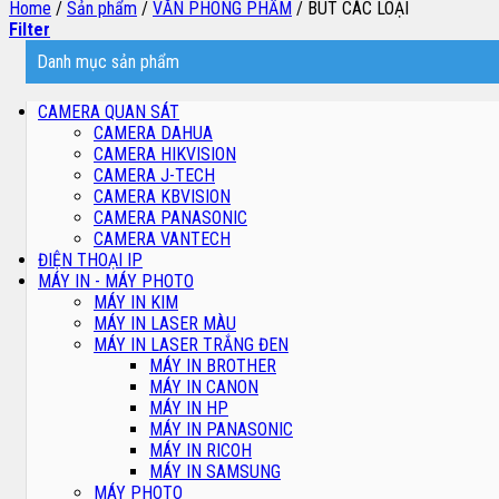
Home
/
Sản phẩm
/
VĂN PHÒNG PHẨM
/
BÚT CÁC LOẠI
Filter
Danh mục sản phẩm
CAMERA QUAN SÁT
CAMERA DAHUA
CAMERA HIKVISION
CAMERA J-TECH
CAMERA KBVISION
CAMERA PANASONIC
CAMERA VANTECH
ĐIỆN THOẠI IP
MÁY IN - MÁY PHOTO
MÁY IN KIM
MÁY IN LASER MÀU
MÁY IN LASER TRẮNG ĐEN
MÁY IN BROTHER
MÁY IN CANON
MÁY IN HP
MÁY IN PANASONIC
MÁY IN RICOH
MÁY IN SAMSUNG
MÁY PHOTO