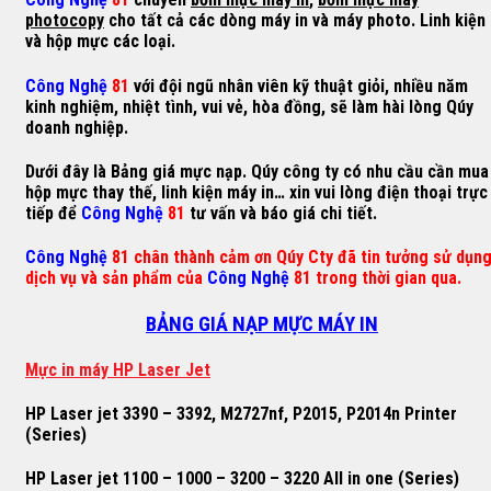
photocopy
cho tất cả các dòng máy in và máy photo. Linh kiện
và hộp mực các loại.
Công Nghệ
81
với đội ngũ nhân viên kỹ thuật giỏi, nhiều năm
kinh nghiệm, nhiệt tình, vui vẻ, hòa đồng, sẽ làm hài lòng Qúy
doanh nghiệp.
Dưới đây là Bảng giá mực nạp. Qúy công ty có nhu cầu cần mua
hộp mực thay thế, linh kiện máy in… xin vui lòng điện thoại trực
tiếp để
Công Nghệ
81
tư vấn và báo giá chi tiết.
Công Nghệ
81 chân thành cảm ơn Qúy Cty đã tin tưởng sử dụn
dịch vụ và sản phẩm của
Công Nghệ
81 trong thời gian qua.
BẢNG GIÁ NẠP MỰC MÁY IN
M
ự
c in máy HP Laser Jet
HP Laser jet 3390 – 3392, M2727nf, P2015, P2014n Printer
(Series)
HP Laser jet 1100 – 1000 – 3200 – 3220 All in one (Series)