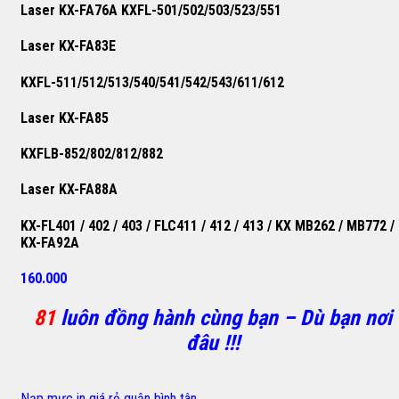
Laser KX-FA76A KXFL-501/502/503/523/551
Laser KX-FA83E
KXFL-511/512/513/540/541/542/543/611/612
Laser KX-FA85
KXFLB-852/802/812/882
Laser KX-FA88A
KX-FL401 / 402 / 403 / FLC411 / 412 / 413 / KX MB262 / MB772 /
KX-FA92A
160.000
81
luôn đồng hành cùng bạn – Dù bạn nơi
đâu !!!
Nạp mực in giá rẻ quận bình tân