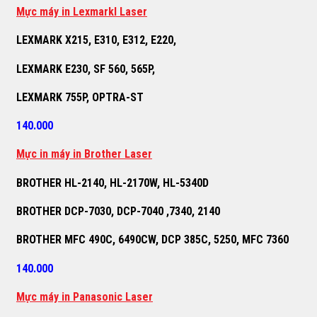
M
ự
c máy in Lexmarkl Laser
LEXMARK X215, E310, E312, E220,
LEXMARK E230, SF 560, 565P,
LEXMARK 755P, OPTRA-ST
140.000
M
ự
c in máy in Brother Laser
BROTHER HL-2140, HL-2170W, HL-5340D
BROTHER DCP-7030, DCP-7040 ,7340, 2140
BROTHER MFC 490C, 6490CW, DCP 385C, 5250, MFC 7360
140.000
M
ự
c máy in Panasonic Laser