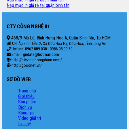
Nạp mực in giá rẻ tại quận bình tân
CTY CÔNG NGHỆ 81
468/9 Mã Lò, Bình Hưng Hòa A, Quận Bình Tân, Tp.HCM
CN: Ấp Bình Tiền 2, Xã Đức Hòa Hạ, Đức Hòa, Tỉnh Long An
Hotline: 0962 889 038 - 0986 08 09 50
Email : gndata@hotmail.com
http://ctyvanphongpham.com/
http://goodnet.vn/
SƠ ĐỒ WEB
Trang chủ
Giới thiệu
Sản phẩm
Dịch vụ
Bảng giá
Video giải trí
Liên hệ