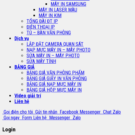
MÁY IN SAMSUNG
MÁY IN LASER MÀU
MÁY IN KIM
TỔNG ĐÀI ĐT IP
ĐIỆN THOẠI IP
TỦ – BÀN VĂN PHÒNG
Dịch vụ
LẮP ĐẶT CAMERA QUAN SÁT
NẠP MỰC MÁY IN – MÁY PHOTO
SỬA MÁY IN – MÁY PHOTO
SỬA MÁY TÍNH
BẢNG GIÁ
BẢNG GIÁ VĂN PHÒNG PHẨM
BẢNG GIÁ GIẤY IN VĂN PHÒNG
BẢNG GIÁ NẠP MỰC MÁY IN
BẢNG GIÁ HỘP MỰC MÁY IN
Video giải trí
Liên hệ
Gọi điện cho tôi
Gửi tin nhắn
Facebook Messenger
Chat Zalo
Gọi ngay
Form Liên hệ
Messenger
Zalo
Login