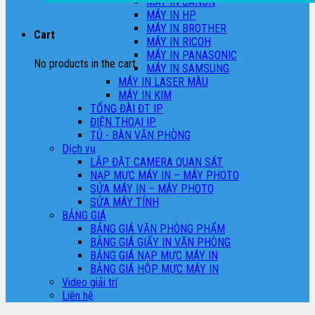
MÁY IN CANON
MÁY IN HP
MÁY IN BROTHER
Cart
MÁY IN RICOH
MÁY IN PANASONIC
No products in the cart.
MÁY IN SAMSUNG
MÁY IN LASER MÀU
MÁY IN KIM
TỔNG ĐÀI ĐT IP
ĐIỆN THOẠI IP
TỦ - BÀN VĂN PHÒNG
Dịch vụ
LẮP ĐẶT CAMERA QUAN SÁT
NẠP MỰC MÁY IN – MÁY PHOTO
SỬA MÁY IN – MÁY PHOTO
SỬA MÁY TÍNH
BẢNG GIÁ
BẢNG GIÁ VĂN PHÒNG PHẨM
BẢNG GIÁ GIẤY IN VĂN PHÒNG
BẢNG GIÁ NẠP MỰC MÁY IN
BẢNG GIÁ HỘP MỰC MÁY IN
Video giải trí
Liên hệ