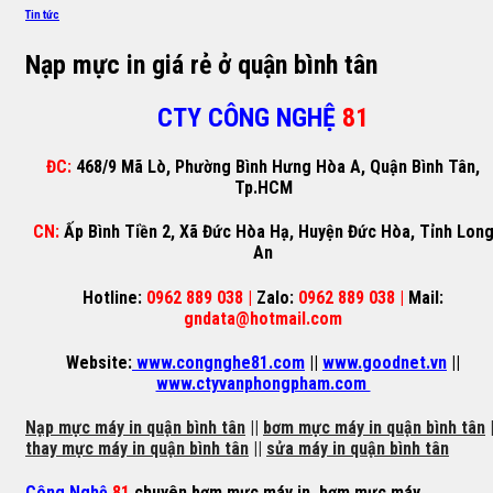
Tin tức
Nạp mực in giá rẻ ở quận bình tân
CTY CÔNG NGHỆ
81
ĐC:
468/9 Mã Lò, Phường Bình Hưng Hòa A, Quận Bình Tân,
Tp.HCM
CN:
Ấp Bình Tiền 2, Xã Đức Hòa Hạ, Huyện Đức Hòa, Tỉnh Lon
An
Hotline:
0962 889 038 |
Zalo:
0962 889 038 |
Mail:
gndata@hotmail.com
Website:
www.congnghe81.com
||
www.goodnet.vn
||
www.ctyvanphongpham.com
Nạp mực máy in quận bình tân
||
bơm mực máy in quận bình tân
|
thay mực máy in quận bình tân
||
sửa máy in quận bình tân
Công Nghệ
81
chuyên
bơm mực máy in
,
bơm mực máy