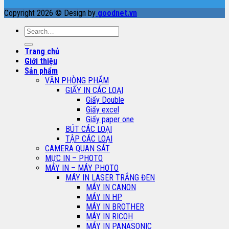
Copyright 2026 © Design by
goodnet.vn
Search
for:
Trang chủ
Giới thiệu
Sản phẩm
VĂN PHÒNG PHẨM
GIẤY IN CÁC LOẠI
Giấy Double
Giấy excel
Giấy paper one
BÚT CÁC LOẠI
TẬP CÁC LOẠI
CAMERA QUAN SÁT
MỰC IN – PHOTO
MÁY IN – MÁY PHOTO
MÁY IN LASER TRẮNG ĐEN
MÁY IN CANON
MÁY IN HP
MÁY IN BROTHER
MÁY IN RICOH
MÁY IN PANASONIC