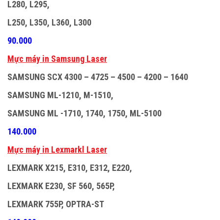
L280, L295,
L250, L350, L360, L300
90.000
M
ự
c máy in Samsung Laser
SAMSUNG SCX 4300 – 4725 – 4500 – 4200 – 1640
SAMSUNG ML-1210, M-1510,
SAMSUNG ML -1710, 1740, 1750, ML-5100
140.000
M
ự
c máy in Lexmarkl Laser
LEXMARK X215, E310, E312, E220,
LEXMARK E230, SF 560, 565P,
LEXMARK 755P, OPTRA-ST