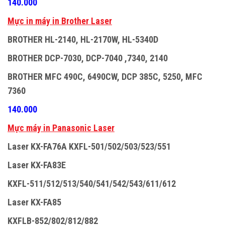
140.000
M
ự
c in máy in Brother Laser
BROTHER HL-2140, HL-2170W, HL-5340D
BROTHER DCP-7030, DCP-7040 ,7340, 2140
BROTHER MFC 490C, 6490CW, DCP 385C, 5250, MFC
7360
140.000
M
ự
c máy in Panasonic Laser
Laser KX-FA76A KXFL-501/502/503/523/551
Laser KX-FA83E
KXFL-511/512/513/540/541/542/543/611/612
Laser KX-FA85
KXFLB-852/802/812/882