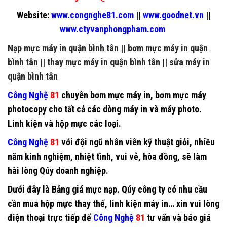
Website:
www.congnghe81.com
||
www.goodnet.vn
||
www.ctyvanphongpham.com
Nạp mực máy in quận bình tân
||
bơm mực máy in quận
bình tân
||
thay mực máy in quận bình tân
||
sửa máy in
quận bình tân
Công Nghệ
81
chuyên
bơm mực máy in
,
bơm mực máy
photocopy
cho tất cả các dòng máy in và máy photo.
Linh kiện và hộp mực các loại.
Công Nghệ
81
với đội ngũ nhân viên kỹ thuật giỏi, nhiều
năm kinh nghiệm, nhiệt tình, vui vẻ, hòa đồng, sẽ làm
hài lòng Qúy doanh nghiệp.
Dưới đây là Bảng giá mực nạp. Qúy công ty có nhu cầu
cần mua hộp mực thay thế, linh kiện máy in… xin vui lòng
điện thoại trực tiếp để
Công Nghệ
81
tư vấn và báo giá