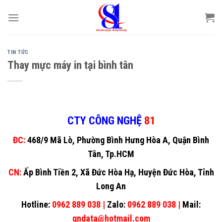
Skip
to
content
TIN TỨC
Thay mực máy in tại bình tân
CTY CÔNG NGHỆ
81
ĐC:
468/9 Mã Lò, Phường Bình Hưng Hòa A, Quận Bình
Tân, Tp.HCM
CN:
Ấp Bình Tiền 2, Xã Đức Hòa Hạ, Huyện Đức Hòa, Tỉnh
Long An
Hotline:
0962 889 038 |
Zalo:
0962 889 038 |
Mail:
gndata@hotmail.com