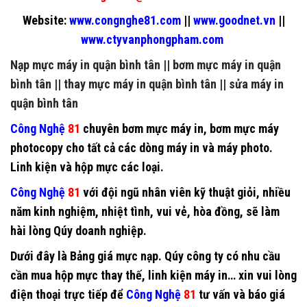
Website:
www.congnghe81.com
||
www.goodnet.vn
||
www.ctyvanphongpham.com
Nạp mực máy in quận bình tân
||
bơm mực máy in quận
bình tân
||
thay mực máy in quận bình tân
||
sửa máy in
quận bình tân
Công Nghệ
81
chuyên
bơm mực máy in
,
bơm mực máy
photocopy
cho tất cả các dòng máy in và máy photo.
Linh kiện và hộp mực các loại.
Công Nghệ
81
với đội ngũ nhân viên kỹ thuật giỏi, nhiều
năm kinh nghiệm, nhiệt tình, vui vẻ, hòa đồng, sẽ làm
hài lòng Qúy doanh nghiệp.
Dưới đây là Bảng giá mực nạp. Qúy công ty có nhu cầu
cần mua hộp mực thay thế, linh kiện máy in… xin vui lòng
điện thoại trực tiếp để
Công Nghệ
81
tư vấn và báo giá