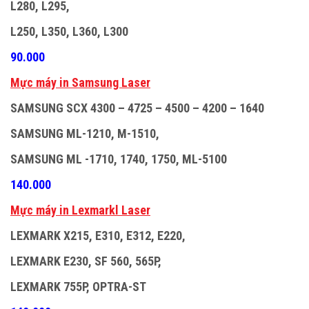
L280, L295,
L250, L350, L360, L300
90.000
M
ự
c máy in Samsung Laser
SAMSUNG SCX 4300 – 4725 – 4500 – 4200 – 1640
SAMSUNG ML-1210, M-1510,
SAMSUNG ML -1710, 1740, 1750, ML-5100
140.000
M
ự
c máy in Lexmarkl Laser
LEXMARK X215, E310, E312, E220,
LEXMARK E230, SF 560, 565P,
LEXMARK 755P, OPTRA-ST