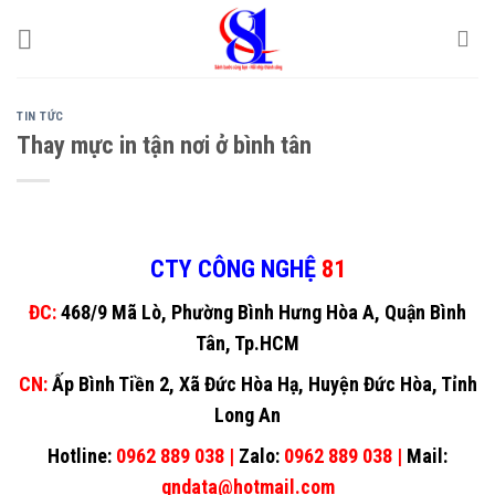
Skip
to
content
TIN TỨC
Thay mực in tận nơi ở bình tân
CTY CÔNG NGHỆ
81
ĐC:
468/9 Mã Lò, Phường Bình Hưng Hòa A, Quận Bình
Tân, Tp.HCM
CN:
Ấp Bình Tiền 2, Xã Đức Hòa Hạ, Huyện Đức Hòa, Tỉnh
Long An
Hotline:
0962 889 038 |
Zalo:
0962 889 038 |
Mail:
gndata@hotmail.com