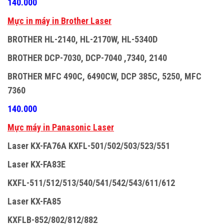
140.000
M
ự
c in máy in Brother Laser
BROTHER HL-2140, HL-2170W, HL-5340D
BROTHER DCP-7030, DCP-7040 ,7340, 2140
BROTHER MFC 490C, 6490CW, DCP 385C, 5250, MFC
7360
140.000
M
ự
c máy in Panasonic Laser
Laser KX-FA76A KXFL-501/502/503/523/551
Laser KX-FA83E
KXFL-511/512/513/540/541/542/543/611/612
Laser KX-FA85
KXFLB-852/802/812/882