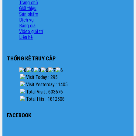
Trang chủ
Giới thiệu
Sản phẩm
Dịch vụ
Bảng giá
Video giải trí
Liên hệ
THỐNG KÊ TRUY CẬP
Visit Today : 295
Visit Yesterday : 1405
Total Visit : 603676
Total Hits : 1812508
FACEBOOK