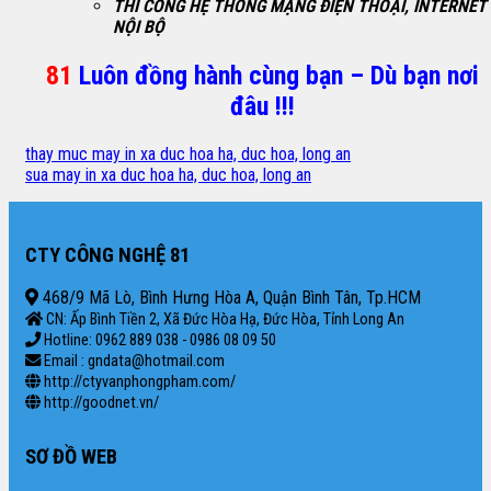
THI CÔNG HỆ THỐNG MẠNG ĐIỆN THOẠI, INTERNET
NỘI BỘ
81
Luôn đồng hành cùng bạn – Dù bạn nơi
đâu !!!
thay muc may in xa duc hoa ha, duc hoa, long an
sua may in xa duc hoa ha, duc hoa, long an
CTY CÔNG NGHỆ 81
468/9 Mã Lò, Bình Hưng Hòa A, Quận Bình Tân, Tp.HCM
CN: Ấp Bình Tiền 2, Xã Đức Hòa Hạ, Đức Hòa, Tỉnh Long An
Hotline: 0962 889 038 - 0986 08 09 50
Email : gndata@hotmail.com
http://ctyvanphongpham.com/
http://goodnet.vn/
SƠ ĐỒ WEB