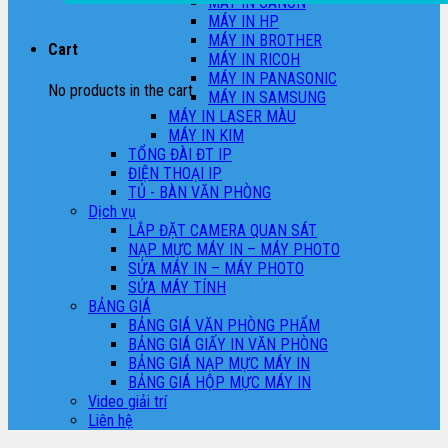
MÁY IN CANON
MÁY IN HP
MÁY IN BROTHER
Cart
MÁY IN RICOH
MÁY IN PANASONIC
No products in the cart.
MÁY IN SAMSUNG
MÁY IN LASER MÀU
MÁY IN KIM
TỔNG ĐÀI ĐT IP
ĐIỆN THOẠI IP
TỦ - BÀN VĂN PHÒNG
Dịch vụ
LẮP ĐẶT CAMERA QUAN SÁT
NẠP MỰC MÁY IN – MÁY PHOTO
SỬA MÁY IN – MÁY PHOTO
SỬA MÁY TÍNH
BẢNG GIÁ
BẢNG GIÁ VĂN PHÒNG PHẨM
BẢNG GIÁ GIẤY IN VĂN PHÒNG
BẢNG GIÁ NẠP MỰC MÁY IN
BẢNG GIÁ HỘP MỰC MÁY IN
Video giải trí
Liên hệ