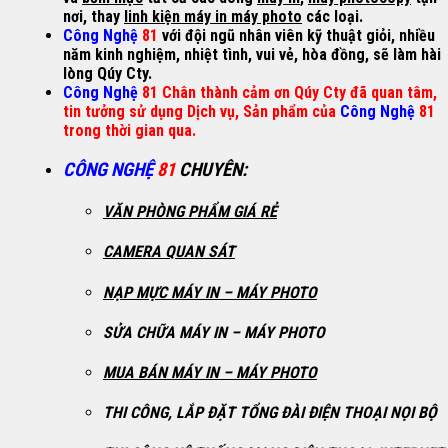
nơi, thay
linh kiện máy in máy photo
các loại.
Công Nghệ
81
với đội ngũ nhân viên kỹ thuật giỏi, nhiều
năm kinh nghiệm, nhiệt tình, vui vẻ, hòa đồng, sẽ làm hài
lòng Qúy Cty.
Công Nghệ
81 Chân thành cảm ơn Qúy Cty đã quan tâm,
tin tưởng sử dụng Dịch vụ, Sản phẩm của
Công Nghệ
81
trong thời gian qua.
CÔNG NGHỆ
81
CHUYÊN
:
VĂN PHÒNG PHẨM GIÁ RẺ
CAMERA QUAN SÁT
NẠP MỰC MÁY IN – MÁY PHOTO
SỬA CHỮA MÁY IN – MÁY PHOTO
MUA BÁN MÁY IN – MÁY PHOTO
THI CÔNG, LẮP ĐẶT TỔNG ĐÀI ĐIỆN THOẠI NỌI BỘ