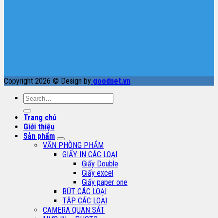
Copyright 2026 © Design by
goodnet.vn
Search
for:
Trang chủ
Giới thiệu
Sản phẩm
VĂN PHÒNG PHẨM
GIẤY IN CÁC LOẠI
Giấy Double
Giấy excel
Giấy paper one
BÚT CÁC LOẠI
TẬP CÁC LOẠI
CAMERA QUAN SÁT