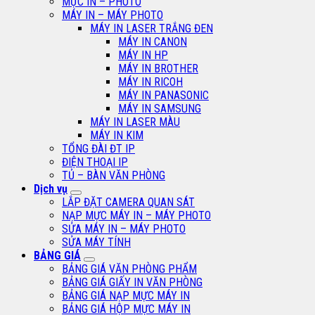
MỰC IN – PHOTO
MÁY IN – MÁY PHOTO
MÁY IN LASER TRẮNG ĐEN
MÁY IN CANON
MÁY IN HP
MÁY IN BROTHER
MÁY IN RICOH
MÁY IN PANASONIC
MÁY IN SAMSUNG
MÁY IN LASER MÀU
MÁY IN KIM
TỔNG ĐÀI ĐT IP
ĐIỆN THOẠI IP
TỦ – BÀN VĂN PHÒNG
Dịch vụ
LẮP ĐẶT CAMERA QUAN SÁT
NẠP MỰC MÁY IN – MÁY PHOTO
SỬA MÁY IN – MÁY PHOTO
SỬA MÁY TÍNH
BẢNG GIÁ
BẢNG GIÁ VĂN PHÒNG PHẨM
BẢNG GIÁ GIẤY IN VĂN PHÒNG
BẢNG GIÁ NẠP MỰC MÁY IN
BẢNG GIÁ HỘP MỰC MÁY IN