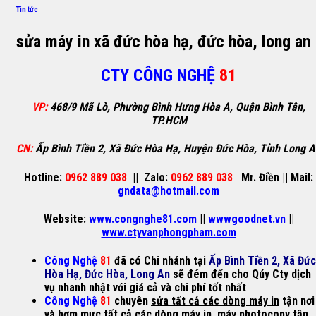
Tin tức
sửa máy in xã đức hòa hạ, đức hòa, long an
CTY CÔNG NGHỆ
81
VP:
468/9 Mã Lò, Phường Bình Hưng Hòa A, Quận Bình Tân,
TP.HCM
CN:
Ấp Bình Tiền 2, Xã Đức Hòa Hạ, Huyện Đức Hòa, Tỉnh Long 
Hotline:
0962 889 038
||
Zalo:
0962 889 038
Mr. Điền
||
Mail:
gndata@hotmail.com
Website:
www.congnghe81.com
||
wwwgoodnet.vn
||
www.ctyvanphongpham.com
Công Nghệ
81
đã có Chi nhánh tại
Ấp Bình Tiền 2, Xã Đức
Hòa Hạ, Đức Hòa, Long An
sẽ đém đến cho Qúy Cty dịch
vụ nhanh nhật với giá cả và chi phí tốt nhất
Công Nghệ
81
chuyên
sửa tất cả các dòng máy in
tận nơi
và
bơm mực
tất cả các dòng
máy in
,
máy photocopy
tận