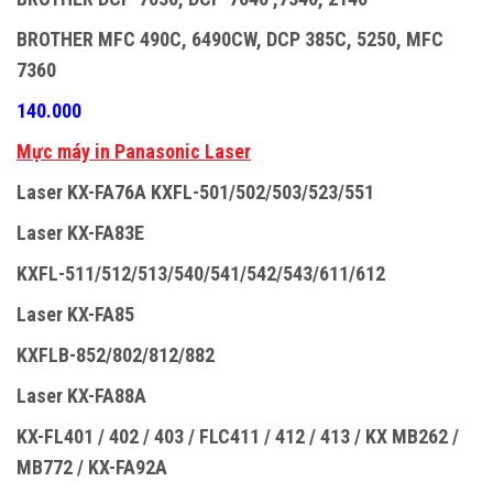
BROTHER MFC 490C, 6490CW, DCP 385C, 5250, MFC
7360
140.000
M
ự
c máy in Panasonic Laser
Laser KX-FA76A KXFL-501/502/503/523/551
Laser KX-FA83E
KXFL-511/512/513/540/541/542/543/611/612
Laser KX-FA85
KXFLB-852/802/812/882
Laser KX-FA88A
KX-FL401 / 402 / 403 / FLC411 / 412 / 413 / KX MB262 /
MB772 / KX-FA92A