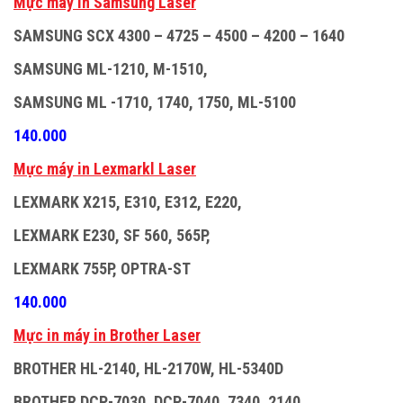
M
ự
c máy in Samsung Laser
SAMSUNG SCX 4300 – 4725 – 4500 – 4200 – 1640
SAMSUNG ML-1210, M-1510,
SAMSUNG ML -1710, 1740, 1750, ML-5100
140.000
M
ự
c máy in Lexmarkl Laser
LEXMARK X215, E310, E312, E220,
LEXMARK E230, SF 560, 565P,
LEXMARK 755P, OPTRA-ST
140.000
M
ự
c in máy in Brother Laser
BROTHER HL-2140, HL-2170W, HL-5340D
BROTHER DCP-7030, DCP-7040 ,7340, 2140