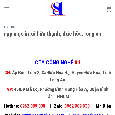
Skip
to
content
TIN TỨC
nạp mực in xã hữu thạnh, đức hòa, long an
CTY CÔNG NGHỆ
81
CN:
Ấp Bình Tiền 2, Xã Đức Hòa Hạ, Huyện Đức Hòa, Tỉnh
Long An
VP:
468/9 Mã Lò, Phường Bình Hưng Hòa A, Quận Bình
Tân, TP.HCM
Hotline:
0962 889 038
||
Zalo:
0962 889 038
Mr. Điền