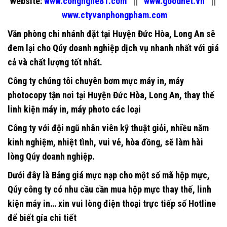
Website:
www.congnghe81.com
||
www.goodnet.vn
||
www.ctyvanphongpham.com
Văn phòng chi nhánh đặt tại
Huyện Đức Hòa, Long An
sẽ
đem lại cho Qúy doanh nghiệp dịch vụ nhanh nhất với giá
cả và chất lượng tốt nhất.
Công ty chúng tôi chuyên
bơm mực máy in
,
máy
photocopy
tận nơi tại Huyện Đức Hòa, Long An, thay thế
linh kiện máy in, máy photo các loại
Công ty với đội ngũ nhân viên kỹ thuật giỏi, nhiều năm
kinh nghiệm, nhiệt tình, vui vẻ, hòa đồng, sẽ làm hài
lòng Qúy doanh nghiệp.
Dưới đây là Bảng giá mực nạp cho một số mã hộp mực,
Qúy công ty có nhu cầu cần mua hộp mực thay thế, linh
kiện máy in… xin vui lòng điện thoại trực tiếp số Hotline
để biết gía chi tiết