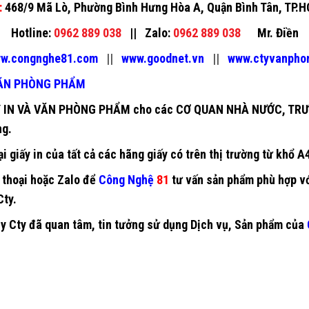
:
468/9 Mã Lò, Phường Bình Hưng Hòa A, Quận Bình Tân, TP.
Hotline:
0962 889 038
||
Zalo:
0962 889 038
Mr. Điền
w.congnghe81.com
||
www.goodnet.vn
||
www.ctyvanpho
VĂN PHÒNG PHẨM
 IN VÀ VĂN PHÒNG PHẨM
cho các CƠ QUAN NHÀ NƯỚC, TR
ng.
ại
giấy in
của tất cả các hãng giấy có trên thị trường từ khổ A
n thoại hoặc Zalo để
Công Nghệ
81
tư vấn sản phẩm phù hợp v
Cty.
 Cty đã quan tâm, tin tưởng sử dụng Dịch vụ, Sản phẩm của