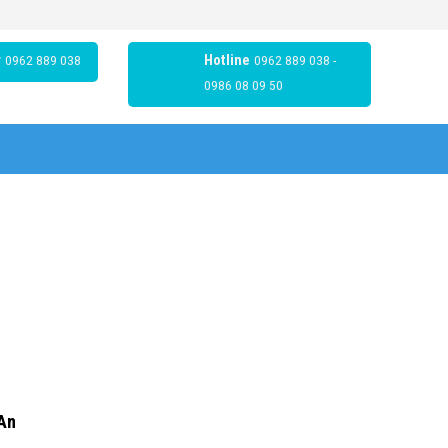
r
0962 889 038
Hotline
0962 889 038 -
0986 08 09 50
An