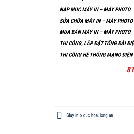
NẠP MỰC MÁY IN – MÁY PHOTO
SỬA CHỮA MÁY IN – MÁY PHOTO
MUA BÁN MÁY IN – MÁY PHOTO
THI CÔNG, LẮP ĐẶT TỔNG ĐÀI ĐI
THI CÔNG HỆ THỐNG MẠNG ĐIỆN 
8
Giay in o duc hoa, long an