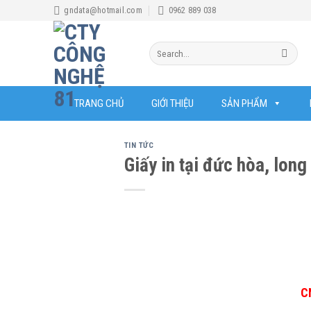
Skip
gndata@hotmail.com
0962 889 038
to
content
Search
for:
TRANG CHỦ
GIỚI THIỆU
SẢN PHẨM
TIN TỨC
Giấy in tại đức hòa, long
C