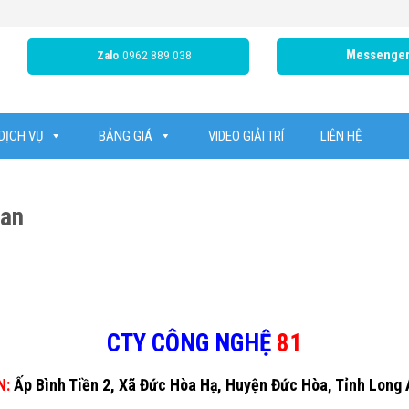
0962 889 038
Messenge
Zalo
DỊCH VỤ
BẢNG GIÁ
VIDEO GIẢI TRÍ
LIÊN HỆ
 an
CTY CÔNG NGHỆ
81
N:
Ấp Bình Tiền 2, Xã Đức Hòa Hạ, Huyện Đức Hòa, Tỉnh Long 