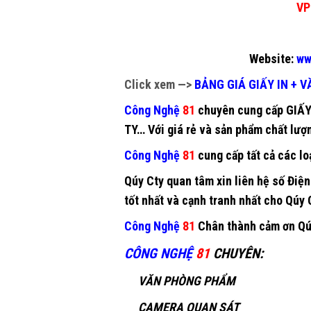
VP
Website:
ww
Click xem —>
BẢNG GIÁ GIẤY IN + 
Công Nghệ
81
chuyên cung cấp
GIẤY
TY… Với giá rẻ và sản phẩm chất lượ
Công Nghệ
81
cung cấp tất cả các lo
Qúy Cty quan tâm xin liên hệ số Điệ
tốt nhất và cạnh tranh nhất cho Qúy 
Công Nghệ
81
Chân thành cảm ơn Qúy
CÔNG NGHỆ
81
CHUYÊN
:
VĂN PHÒNG PHẨM
CAMERA QUAN SÁT