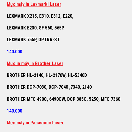
M
ự
c máy in Lexmarkl Laser
LEXMARK X215, E310, E312, E220,
LEXMARK E230, SF 560, 565P,
LEXMARK 755P, OPTRA-ST
140.000
M
ự
c in máy in Brother Laser
BROTHER HL-2140, HL-2170W, HL-5340D
BROTHER DCP-7030, DCP-7040 ,7340, 2140
BROTHER MFC 490C, 6490CW, DCP 385C, 5250, MFC 7360
140.000
M
ự
c máy in Panasonic Laser