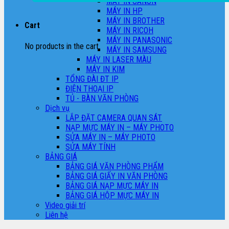
MÁY IN CANON
MÁY IN HP
MÁY IN BROTHER
Cart
MÁY IN RICOH
MÁY IN PANASONIC
No products in the cart.
MÁY IN SAMSUNG
MÁY IN LASER MÀU
MÁY IN KIM
TỔNG ĐÀI ĐT IP
ĐIỆN THOẠI IP
TỦ - BÀN VĂN PHÒNG
Dịch vụ
LẮP ĐẶT CAMERA QUAN SÁT
NẠP MỰC MÁY IN – MÁY PHOTO
SỬA MÁY IN – MÁY PHOTO
SỬA MÁY TÍNH
BẢNG GIÁ
BẢNG GIÁ VĂN PHÒNG PHẨM
BẢNG GIÁ GIẤY IN VĂN PHÒNG
BẢNG GIÁ NẠP MỰC MÁY IN
BẢNG GIÁ HỘP MỰC MÁY IN
Video giải trí
Liên hệ