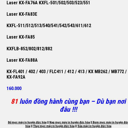
Laser KX-FA76A KXFL-501/502/503/523/551
Laser KX-FA83E
KXFL-511/512/513/540/541/542/543/611/612
Laser KX-FA85
KXFLB-852/802/812/882
Laser KX-FA88A
KX-FL401 / 402 / 403 / FLC411 / 412 / 413 / KX MB262 / MB772 /
KX-FA92A
160.000
81
luôn đồng hành cùng bạn – Dù bạn nơi
đâu !!!
Đổ mực máy in huyện đức hòa
||
Nạp mực máy in huyện đức hòa
||
Bơm mực máy in huyện đứ
hòa
||
Thay mực máy in huyện đức hòa
||
Sửa máy in huyện đức hòa