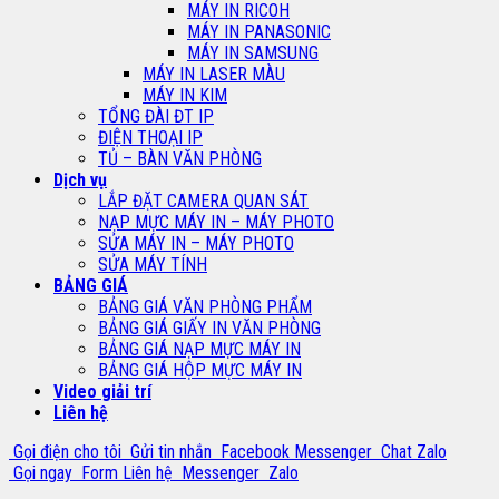
MÁY IN RICOH
MÁY IN PANASONIC
MÁY IN SAMSUNG
MÁY IN LASER MÀU
MÁY IN KIM
TỔNG ĐÀI ĐT IP
ĐIỆN THOẠI IP
TỦ – BÀN VĂN PHÒNG
Dịch vụ
LẮP ĐẶT CAMERA QUAN SÁT
NẠP MỰC MÁY IN – MÁY PHOTO
SỬA MÁY IN – MÁY PHOTO
SỬA MÁY TÍNH
BẢNG GIÁ
BẢNG GIÁ VĂN PHÒNG PHẨM
BẢNG GIÁ GIẤY IN VĂN PHÒNG
BẢNG GIÁ NẠP MỰC MÁY IN
BẢNG GIÁ HỘP MỰC MÁY IN
Video giải trí
Liên hệ
Gọi điện cho tôi
Gửi tin nhắn
Facebook Messenger
Chat Zalo
Gọi ngay
Form Liên hệ
Messenger
Zalo