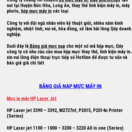
nơi tại Huyện Đức Hòa, Long An, thay thế linh kiện máy in, máy
photo,
hộp mực máy in
các loại
Công ty với đội ngũ nhân viên kỹ thuật giỏi, nhiều năm kinh
nghiệm, nhiệt tình, vui vẻ, hòa đồng, sẽ làm hài lòng Qúy doanh
nghiệp.
Dưới đây là
Bảng giá mực nạp
cho một số mã hộp mực, Qúy
công ty có nhu cầu cần mua hộp mực thay thế, linh kiện máy in
xin vui lòng điện thoại trực tiếp số Hotline để được tư vấn và
báo giá giá chi tiết
BẢNG GIÁ NẠP MỰC MÁY IN
M
ự
c in máy HP Laser Jet
HP Laser jet 3390 – 3392, M2727nf, P2015, P2014n Printer
(Series)
HP Laser jet 1100 – 1000 – 3200 – 3220 All in one (Series)