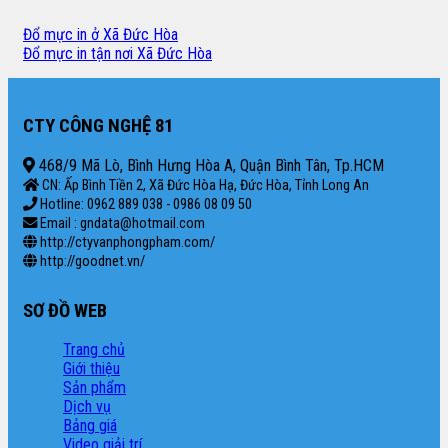
Đổ mực in ở Xã Đức Hòa
Đổ mực in tận nơi Xã Đức Hòa
CTY CÔNG NGHỆ 81
468/9 Mã Lò, Bình Hưng Hòa A, Quận Bình Tân, Tp.HCM
CN: Ấp Bình Tiền 2, Xã Đức Hòa Hạ, Đức Hòa, Tỉnh Long An
Hotline: 0962 889 038 - 0986 08 09 50
Email : gndata@hotmail.com
http://ctyvanphongpham.com/
http://goodnet.vn/
SƠ ĐỒ WEB
Trang chủ
Giới thiệu
Sản phẩm
Dịch vụ
Bảng giá
Video giải trí