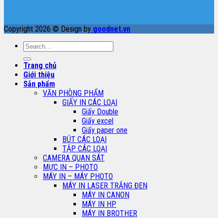
Copyright 2026 © Design by
goodnet.vn
Search
for:
Trang chủ
Giới thiệu
Sản phẩm
VĂN PHÒNG PHẨM
GIẤY IN CÁC LOẠI
Giấy Double
Giấy excel
Giấy paper one
BÚT CÁC LOẠI
TẬP CÁC LOẠI
CAMERA QUAN SÁT
MỰC IN – PHOTO
MÁY IN – MÁY PHOTO
MÁY IN LASER TRẮNG ĐEN
MÁY IN CANON
MÁY IN HP
MÁY IN BROTHER