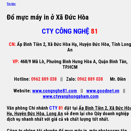
Tin tức
Đổ mực máy in ở Xã Đức Hòa
CTY CÔNG NGHỆ
81
CN:
Ấp Bình Tiền 2, Xã Đức Hòa Hạ, Huyện Đức Hòa, Tỉnh Lon
An
VP:
468/9 Mã Lò, Phường Bình Hưng Hòa A, Quận Bình Tân,
TP.HCM
Hotline:
0962 889 038
||
Zalo:
0962 889 038
Mr. Điền
Website:
www.congnghe81.com
||
www.goodnet.vn
||
www.ctyvanphongpham.com
Văn phòng
Chi nhánh
CTY
81
đặt tại
Ấp Bình Tiền 2, Xã Đức Hò
Hạ, Huyện Đức Hòa, Long An
sẽ đem lại cho Qúy doanh nghiệp
dịch vụ nhanh nhất với giá cả và chất lượng tốt nhất.
Công ty chúng tôi chuyên
đổ mực máy in
,
máy photocopy
tận