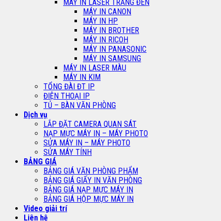
MÁY IN LASER TRẮNG ĐEN
MÁY IN CANON
MÁY IN HP
MÁY IN BROTHER
MÁY IN RICOH
MÁY IN PANASONIC
MÁY IN SAMSUNG
MÁY IN LASER MÀU
MÁY IN KIM
TỔNG ĐÀI ĐT IP
ĐIỆN THOẠI IP
TỦ – BÀN VĂN PHÒNG
Dịch vụ
LẮP ĐẶT CAMERA QUAN SÁT
NẠP MỰC MÁY IN – MÁY PHOTO
SỬA MÁY IN – MÁY PHOTO
SỬA MÁY TÍNH
BẢNG GIÁ
BẢNG GIÁ VĂN PHÒNG PHẨM
BẢNG GIÁ GIẤY IN VĂN PHÒNG
BẢNG GIÁ NẠP MỰC MÁY IN
BẢNG GIÁ HỘP MỰC MÁY IN
Video giải trí
Liên hệ