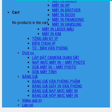
MÁY IN CANON
MÁY IN HP
MÁY IN BROTHER
Cart
MÁY IN RICOH
MÁY IN PANASONIC
No products in the cart.
MÁY IN SAMSUNG
MÁY IN LASER MÀU
MÁY IN KIM
TỔNG ĐÀI ĐT IP
ĐIỆN THOẠI IP
TỦ - BÀN VĂN PHÒNG
Dịch vụ
LẮP ĐẶT CAMERA QUAN SÁT
NẠP MỰC MÁY IN – MÁY PHOTO
SỬA MÁY IN – MÁY PHOTO
SỬA MÁY TÍNH
BẢNG GIÁ
BẢNG GIÁ VĂN PHÒNG PHẨM
BẢNG GIÁ GIẤY IN VĂN PHÒNG
BẢNG GIÁ NẠP MỰC MÁY IN
BẢNG GIÁ HỘP MỰC MÁY IN
Video giải trí
Liên hệ