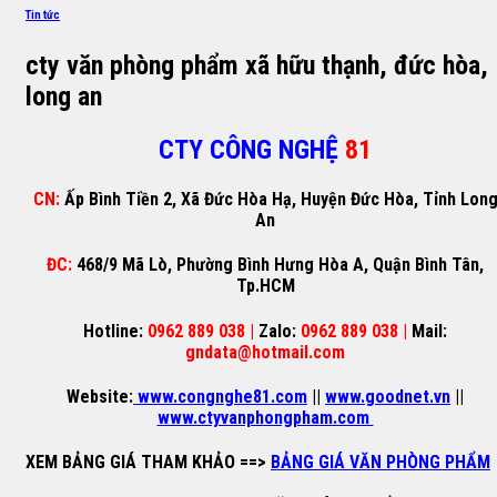
Tin tức
cty văn phòng phẩm xã hữu thạnh, đức hòa,
long an
CTY CÔNG NGHỆ
81
CN:
Ấp Bình Tiền 2, Xã Đức Hòa Hạ, Huyện Đức Hòa, Tỉnh Lon
An
ĐC:
468/9 Mã Lò, Phường Bình Hưng Hòa A, Quận Bình Tân,
Tp.HCM
Hotline:
0962 889 038 |
Zalo:
0962 889 038 |
Mail:
gndata@hotmail.com
Website:
www.congnghe81.com
||
www.goodnet.vn
||
www.ctyvanphongpham.com
XEM BẢNG GIÁ THAM KHẢO
==>
BẢNG GIÁ VĂN PHÒNG PHẨM