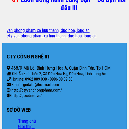
đâu !!!
van phong pham xa huu thanh, duc hoa, long an
cty van phong pham xa huu thanh, duc hoa, long an
CTY CÔNG NGHỆ 81
468/9 Mã Lò, Bình Hưng Hòa A, Quận Bình Tân, Tp.HCM
CN: Ấp Bình Tiền 2, Xã Đức Hòa Hạ, Đức Hòa, Tỉnh Long An
Hotline: 0962 889 038 - 0986 08 09 50
Email : gndata@hotmail.com
http://ctyvanphongpham.com/
http://goodnet.vn/
SƠ ĐỒ WEB
Trang chủ
Giới thiệu