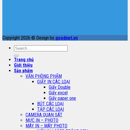
Copyright 2026 © Design by
goodnet.vn
Search
for:
Trang chủ
Giới thiệu
Sản phẩm
VĂN PHÒNG PHẨM
GIẤY IN CÁC LOẠI
Giấy Double
Giấy excel
Giấy paper one
BÚT CÁC LOẠI
TẬP CÁC LOẠI
CAMERA QUAN SÁT
MỰC IN – PHOTO
MÁY IN – MÁY PHOTO