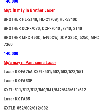
140.000
M
ự
c in máy in Brother Laser
BROTHER HL-2140, HL-2170W, HL-5340D
BROTHER DCP-7030, DCP-7040 ,7340, 2140
BROTHER MFC 490C, 6490CW, DCP 385C, 5250, MFC
7360
140.000
M
ự
c máy in Panasonic Laser
Laser KX-FA76A KXFL-501/502/503/523/551
Laser KX-FA83E
KXFL-511/512/513/540/541/542/543/611/612
Laser KX-FA85
KXFLB-852/802/812/882