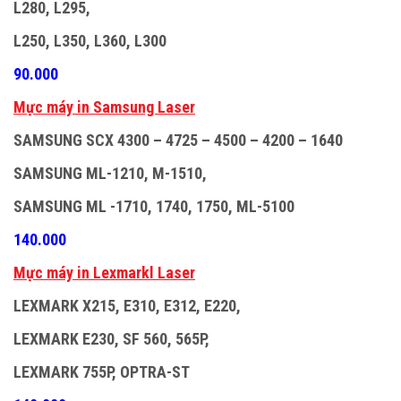
L280, L295,
L250, L350, L360, L300
90.000
M
ự
c máy in Samsung Laser
SAMSUNG SCX 4300 – 4725 – 4500 – 4200 – 1640
SAMSUNG ML-1210, M-1510,
SAMSUNG ML -1710, 1740, 1750, ML-5100
140.000
M
ự
c máy in Lexmarkl Laser
LEXMARK X215, E310, E312, E220,
LEXMARK E230, SF 560, 565P,
LEXMARK 755P, OPTRA-ST