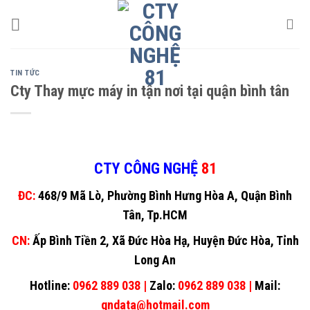
Skip
to
content
TIN TỨC
Cty Thay mực máy in tận nơi tại quận bình tân
CTY CÔNG NGHỆ
81
ĐC:
468/9 Mã Lò, Phường Bình Hưng Hòa A, Quận Bình
Tân, Tp.HCM
CN:
Ấp Bình Tiền 2, Xã Đức Hòa Hạ, Huyện Đức Hòa, Tỉnh
Long An
Hotline:
0962 889 038 |
Zalo:
0962 889 038 |
Mail:
gndata@hotmail.com