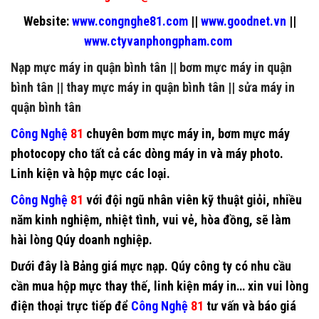
Website:
www.congnghe81.com
||
www.goodnet.vn
||
www.ctyvanphongpham.com
Nạp mực máy in quận bình tân
||
bơm mực máy in quận
bình tân
||
thay mực máy in quận bình tân
||
sửa máy in
quận bình tân
Công Nghệ
81
chuyên
bơm mực máy in
,
bơm mực máy
photocopy
cho tất cả các dòng máy in và máy photo.
Linh kiện và hộp mực các loại.
Công Nghệ
81
với đội ngũ nhân viên kỹ thuật giỏi, nhiều
năm kinh nghiệm, nhiệt tình, vui vẻ, hòa đồng, sẽ làm
hài lòng Qúy doanh nghiệp.
Dưới đây là Bảng giá mực nạp. Qúy công ty có nhu cầu
cần mua hộp mực thay thế, linh kiện máy in… xin vui lòng
điện thoại trực tiếp để
Công Nghệ
81
tư vấn và báo giá