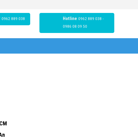
r
0962 889 038
Hotline
0962 889 038 -
0986 08 09 50
HCM
 An