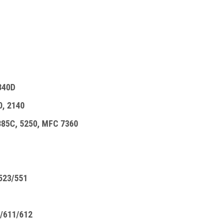
340D
, 2140
85C, 5250, MFC 7360
523/551
/611/612