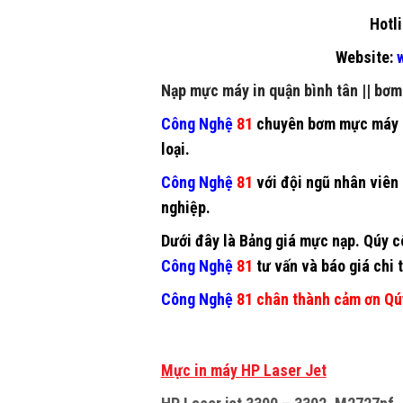
Hotli
Website:
w
Nạp mực máy in quận bình tân
||
bơm 
Công Nghệ
81
chuyên
bơm mực máy 
loại.
Công Nghệ
81
với đội ngũ nhân viên 
nghiệp.
Dưới đây là Bảng giá mực nạp. Qúy cô
Công Nghệ
81
tư vấn và báo giá chi t
Công Nghệ
81 chân thành cảm ơn Qú
M
ự
c in máy HP Laser Jet