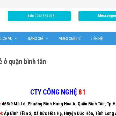
0962 889 038
Messenge
Zalo
DỊCH VỤ
BẢNG GIÁ
VIDEO GIẢI TRÍ
LIÊN HỆ
ẻ ở quận bình tân
CTY CÔNG NGHỆ
81
:
468/9 Mã Lò, Phường Bình Hưng Hòa A, Quận Bình Tân, Tp.
N:
Ấp Bình Tiền 2, Xã Đức Hòa Hạ, Huyện Đức Hòa, Tỉnh Long