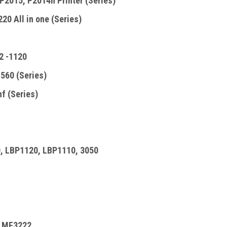
P2015, P2014n Printer (Series)
20 All in one (Series)
2 -1120
560 (Series)
f (Series)
, LBP1120, LBP1110, 3050
, MF3222