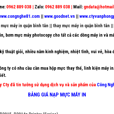
ne:
0962 889 038 |
Zalo:
0962 889 038 |
Mail:
gndata@hotmai
ww.congnghe81.com
||
www.goodnet.vn
||
www.ctyvanphon
mực máy in quận bình tân
||
thay mực máy in quận bình tân
|
in
,
bơm mực máy photocopy
cho tất cả các dòng máy in và m
kỹ thuật giỏi, nhiều năm kinh nghiệm, nhiệt tình, vui vẻ, hòa
ng ty có nhu cầu cần mua hộp mực thay thế, linh kiện máy in…
iết.
y Cty đã tin tưởng sử dụng dịch vụ và sản phẩm của
Công Ng
BẢNG GIÁ NẠP MỰC MÁY IN