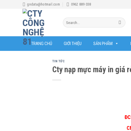
Skip
gndata@hotmail.com
0962 889 038
to
content
Search
for:
TRANG CHỦ
GIỚI THIỆU
SẢN PHẨM
TIN TỨC
Cty nạp mực máy in giá r
ĐC
C