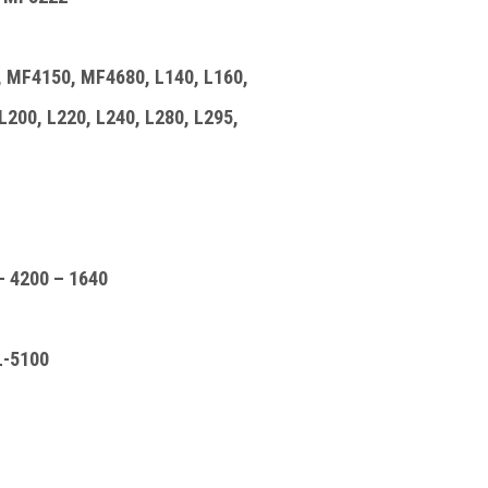
, MF4150, MF4680, L140, L160,
200, L220, L240, L280, L295,
 4200 – 1640
L-5100