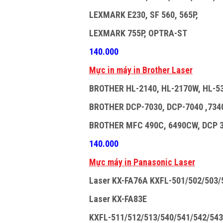
LEXMARK E230, SF 560, 565P,
LEXMARK 755P, OPTRA-ST
140.000
M
ự
c in máy in Brother Laser
BROTHER HL-2140, HL-2170W, HL-5
BROTHER DCP-7030, DCP-7040 ,7340
BROTHER MFC 490C, 6490CW, DCP 3
140.000
M
ự
c máy in Panasonic Laser
Laser KX-FA76A KXFL-501/502/503/
Laser KX-FA83E
KXFL-511/512/513/540/541/542/543