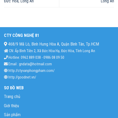
Đức Hòa, Long An
Long An
CTY CÔNG NGHỆ 81
468/9 Mã Lò, Bình Hưng Hòa A, Quận Bình Tân, Tp.HCM
CN: Ấp Bình Tiền 2, Xã Đức Hòa Hạ, Đức Hòa, Tỉnh Long An
Hotline: 0962 889 038 - 0986 08 09 50
Email : gndata@hotmail.com
http://ctyvanphongpham.com/
http://goodnet.vn/
SƠ ĐỒ WEB
Trang chủ
Giới thiệu
Sản phẩm