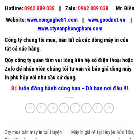
Hotline:
0962 889 038
||
Zalo:
0962 889 038
Mr. Điền
Website:
www.congnghe81.com
||
www.goodnet.vn
||
www.ctyvanphongpham.com
Công tý chung tôi mua, bán tất cả các dòng
máy in
của
tất cả các hãng.
Qúy công ty quan tâm vui lòng liên hệ số điện thoại hoặc
Zalo để nhân viên chúng tôi tư vấn và báo giá dòng
máy
in
phù hộp với nhu cầu sử dụng.
81
luôn đồng hành cùng b
ạn – Dù bạn nơi đâu !!!
Cty mua bán máy in tại Huyện
Máy in giá rẻ tại Huyện Đức Hòa,