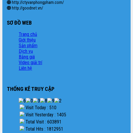
http://ctyvanphongpham.com/
http://goodnet.vn/
SƠ ĐỒ WEB
Trang chủ
Giới thiệu
Sản phẩm
Dịch vụ
Bảng giá
Video giải trí
Liên hệ
THỐNG KÊ TRUY CẬP
Visit Today : 510
Visit Yesterday : 1405
Total Visit : 603891
Total Hits : 1812951