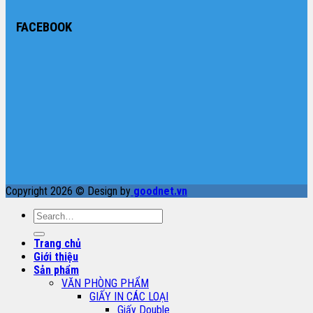
FACEBOOK
Copyright 2026 © Design by
goodnet.vn
Search
for:
Trang chủ
Giới thiệu
Sản phẩm
VĂN PHÒNG PHẨM
GIẤY IN CÁC LOẠI
Giấy Double