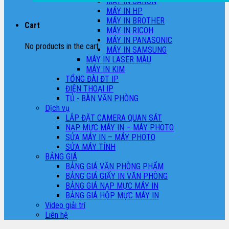
MÁY IN CANON
MÁY IN HP
MÁY IN BROTHER
Cart
MÁY IN RICOH
MÁY IN PANASONIC
No products in the cart.
MÁY IN SAMSUNG
MÁY IN LASER MÀU
MÁY IN KIM
TỔNG ĐÀI ĐT IP
ĐIỆN THOẠI IP
TỦ - BÀN VĂN PHÒNG
Dịch vụ
LẮP ĐẶT CAMERA QUAN SÁT
NẠP MỰC MÁY IN – MÁY PHOTO
SỬA MÁY IN – MÁY PHOTO
SỬA MÁY TÍNH
BẢNG GIÁ
BẢNG GIÁ VĂN PHÒNG PHẨM
BẢNG GIÁ GIẤY IN VĂN PHÒNG
BẢNG GIÁ NẠP MỰC MÁY IN
BẢNG GIÁ HỘP MỰC MÁY IN
Video giải trí
Liên hệ