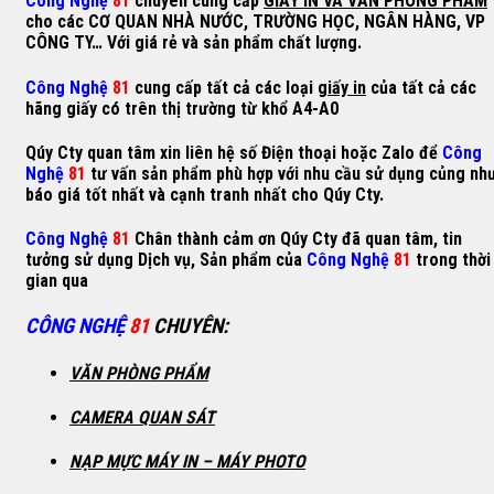
Công Nghệ
81
chuyên cung cấp
GIẤY IN VÀ VĂN PHÒNG PHẨM
cho các CƠ QUAN NHÀ NƯỚC, TRƯỜNG HỌC, NGÂN HÀNG, VP
CÔNG TY… Với giá rẻ và sản phẩm chất lượng.
Công Nghệ
81
cung cấp tất cả các loại
giấy in
của tất cả các
hãng giấy có trên thị trường từ khổ A4-A0
Qúy Cty quan tâm xin liên hệ số Điện thoại hoặc Zalo để
Công
Nghệ
81
tư vấn sản phẩm phù hợp với nhu cầu sử dụng củng nh
báo giá tốt nhất và cạnh tranh nhất cho Qúy Cty.
Công Nghệ
81
Chân thành cảm ơn Qúy Cty đã quan tâm, tin
tưởng sử dụng Dịch vụ, Sản phẩm của
Công Nghệ
81
trong thời
gian qua
CÔNG NGHỆ
81
CHUYÊN
:
VĂN PHÒNG PHẨM
CAMERA QUAN SÁT
NẠP MỰC MÁY IN – MÁY PHOTO