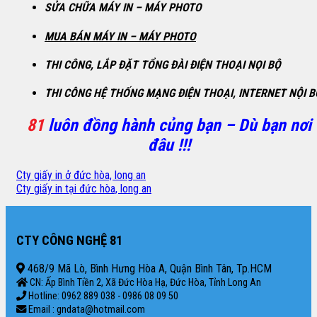
SỬA CHỮA MÁY IN – MÁY PHOTO
MUA BÁN MÁY IN – MÁY PHOTO
THI CÔNG, LẮP ĐẶT TỔNG ĐÀI ĐIỆN THOẠI NỌI BỘ
THI CÔNG HỆ THỐNG MẠNG ĐIỆN THOẠI, INTERNET NỘI B
81
luôn đồng hành củng bạn – Dù bạn nơi
đâu !!!
Cty giấy in ở đức hòa, long an
Cty giấy in tại đức hòa, long an
CTY CÔNG NGHỆ 81
468/9 Mã Lò, Bình Hưng Hòa A, Quận Bình Tân, Tp.HCM
CN: Ấp Bình Tiền 2, Xã Đức Hòa Hạ, Đức Hòa, Tỉnh Long An
Hotline: 0962 889 038 - 0986 08 09 50
Email : gndata@hotmail.com