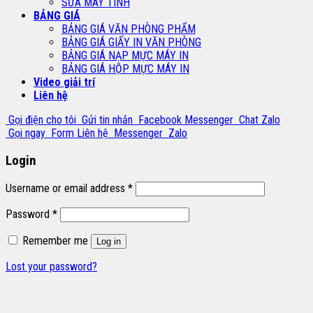
SỬA MÁY TÍNH
BẢNG GIÁ
BẢNG GIÁ VĂN PHÒNG PHẨM
BẢNG GIÁ GIẤY IN VĂN PHÒNG
BẢNG GIÁ NẠP MỰC MÁY IN
BẢNG GIÁ HỘP MỰC MÁY IN
Video giải trí
Liên hệ
Gọi điện cho tôi
Gửi tin nhắn
Facebook Messenger
Chat Zalo
Gọi ngay
Form Liên hệ
Messenger
Zalo
Login
Username or email address
*
Password
*
Remember me
Log in
Lost your password?