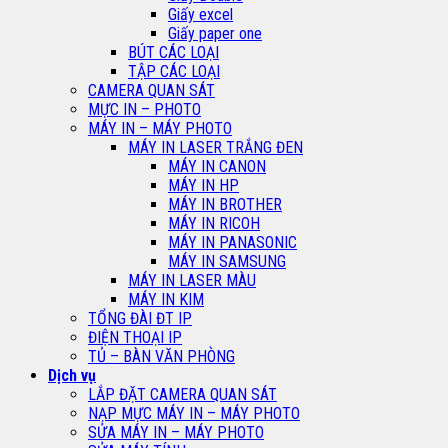
Giấy excel
Giấy paper one
BÚT CÁC LOẠI
TẬP CÁC LOẠI
CAMERA QUAN SÁT
MỰC IN – PHOTO
MÁY IN – MÁY PHOTO
MÁY IN LASER TRẮNG ĐEN
MÁY IN CANON
MÁY IN HP
MÁY IN BROTHER
MÁY IN RICOH
MÁY IN PANASONIC
MÁY IN SAMSUNG
MÁY IN LASER MÀU
MÁY IN KIM
TỔNG ĐÀI ĐT IP
ĐIỆN THOẠI IP
TỦ – BÀN VĂN PHÒNG
Dịch vụ
LẮP ĐẶT CAMERA QUAN SÁT
NẠP MỰC MÁY IN – MÁY PHOTO
SỬA MÁY IN – MÁY PHOTO