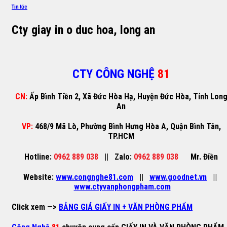
Tin tức
Cty giay in o duc hoa, long an
CTY CÔNG NGHỆ
81
CN:
Ấp Bình Tiền 2, Xã Đức Hòa Hạ, Huyện Đức Hòa, Tỉnh Lon
An
VP:
468/9 Mã Lò, Phường Bình Hưng Hòa A, Quận Bình Tân,
TP.HCM
Hotline:
0962 889 038
||
Zalo:
0962 889 038
Mr. Điền
Website:
www.congnghe81.com
||
www.goodnet.vn
||
www.ctyvanphongpham.com
Click xem —>
BẢNG GIÁ GIẤY IN + VĂN PHÒNG PHẨM