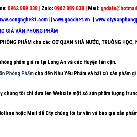
ne:
0962 889 038 |
Zalo:
0962 889 038 |
Mail:
gndata@hotmai
ww.congnghe81.com
||
www.goodnet.vn
||
www.ctyvanphon
NG GIÁ VĂN PHÒNG PHẨM
 PHÒNG PHẨM
cho các CƠ QUAN NHÀ NƯỚC, TRƯỜNG HỌC, N
phòng phẩm giá rẻ tại Long An
và các Huyện lân cận.
ăn Phòng Phẩm
cho đến Nhu Yếu Phẩm và bất cứ sản phẩm gì 
Cty chúng tôi chỉ đưa lên Website một số sản phẩm tượng trưn
Hotline hoặc Mail để Cty chúng tôi tư vấn và báo giá sản phẩ