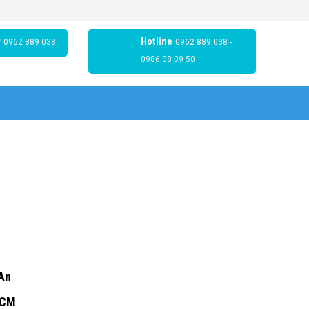
r
0962 889 038
Hotline
0962 889 038 -
0986 08 09 50
 An
HCM