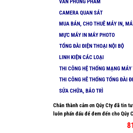
VĂN PHÒNG PHẨM
CAMERA QUAN SÁT
MUA BÁN, CHO THUÊ MÁY IN, M
MỰC MÁY IN MÁY PHOTO
TỔNG ĐÀI ĐIỆN THOẠI NỘI BỘ
LINH KIỆN CÁC LOẠI
THI CÔNG HỆ THỐNG MẠNG MÁY 
THI CÔNG HÊ THỐNG TỔNG ĐÀI ĐI
SỬA CHỮA, BẢO TRÌ
Chân thành cảm ơn Qúy Cty đã tin tư
luôn phấn đấu để đem đến cho Qúy Cty
8