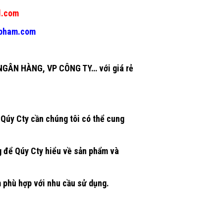
l.com
gpham.com
GÂN HÀNG, VP CÔNG TY… với giá rẻ
Qúy Cty cần chúng tôi có thể cung
g để Qúy Cty hiểu về sản phẩm và
m phù hợp với nhu cầu sử dụng.