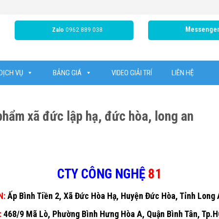
0962 889 038
Messenge
Zalo
DỊCH VỤ
BẢNG GIÁ
VIDEO GIẢI TRÍ
LIÊN HỆ
phẩm xã đức lập hạ, đức hòa, long an
CTY CÔNG NGHỆ
81
N:
Ấp Bình Tiền 2, Xã Đức Hòa Hạ, Huyện Đức Hòa, Tỉnh Long
:
468/9 Mã Lò, Phường Bình Hưng Hòa A, Quận Bình Tân, Tp.