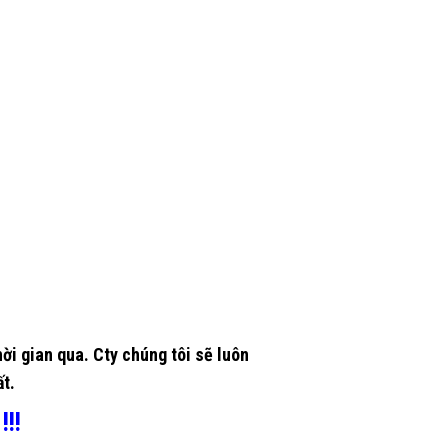
ời gian qua. Cty chúng tôi sẽ luôn
t.
!!