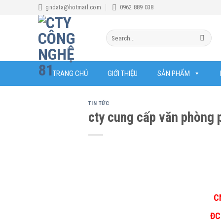
Skip
gndata@hotmail.com
0962 889 038
to
content
Search
for:
TRANG CHỦ
GIỚI THIỆU
SẢN PHẨM
TIN TỨC
cty cung cấp văn phòng 
C
ĐC