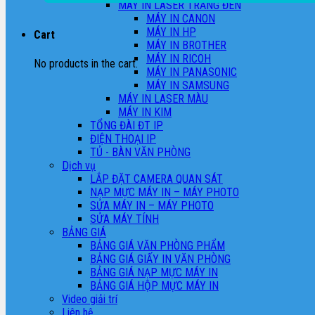
MÁY IN LASER TRẮNG ĐEN
MÁY IN CANON
MÁY IN HP
Cart
MÁY IN BROTHER
MÁY IN RICOH
No products in the cart.
MÁY IN PANASONIC
MÁY IN SAMSUNG
MÁY IN LASER MÀU
MÁY IN KIM
TỔNG ĐÀI ĐT IP
ĐIỆN THOẠI IP
TỦ - BÀN VĂN PHÒNG
Dịch vụ
LẮP ĐẶT CAMERA QUAN SÁT
NẠP MỰC MÁY IN – MÁY PHOTO
SỬA MÁY IN – MÁY PHOTO
SỬA MÁY TÍNH
BẢNG GIÁ
BẢNG GIÁ VĂN PHÒNG PHẨM
BẢNG GIÁ GIẤY IN VĂN PHÒNG
BẢNG GIÁ NẠP MỰC MÁY IN
BẢNG GIÁ HỘP MỰC MÁY IN
Video giải trí
Liên hệ