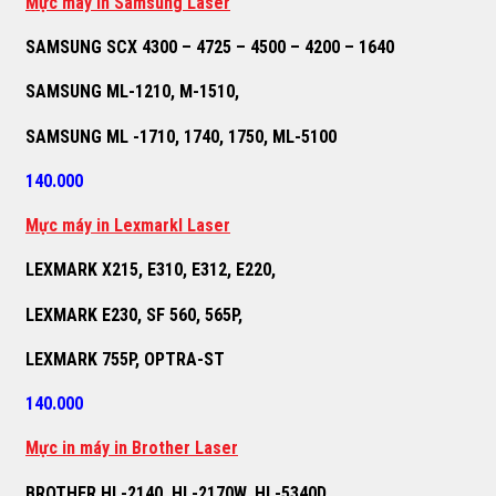
M
ự
c máy in Samsung Laser
SAMSUNG SCX 4300 – 4725 – 4500 – 4200 – 1640
SAMSUNG ML-1210, M-1510,
SAMSUNG ML -1710, 1740, 1750, ML-5100
140.000
M
ự
c máy in Lexmarkl Laser
LEXMARK X215, E310, E312, E220,
LEXMARK E230, SF 560, 565P,
LEXMARK 755P, OPTRA-ST
140.000
M
ự
c in máy in Brother Laser
BROTHER HL-2140, HL-2170W, HL-5340D