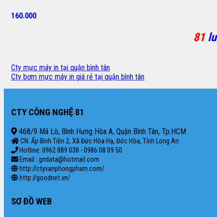
160.000
81
lu
Cty mực máy in tại quận bình tân
Cty bơm mực máy in giá rẻ tại quận bình tân
CTY CÔNG NGHỆ 81
468/9 Mã Lò, Bình Hưng Hòa A, Quận Bình Tân, Tp.HCM
CN: Ấp Bình Tiền 2, Xã Đức Hòa Hạ, Đức Hòa, Tỉnh Long An
Hotline: 0962 889 038 - 0986 08 09 50
Email : gndata@hotmail.com
http://ctyvanphongpham.com/
http://goodnet.vn/
SƠ ĐỒ WEB