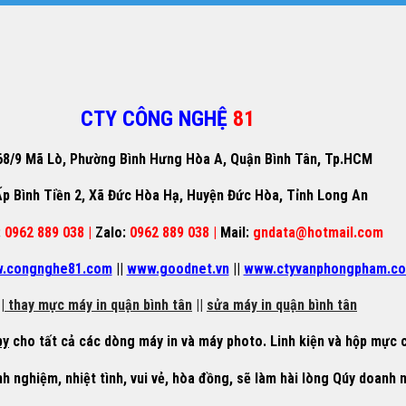
CTY CÔNG NGHỆ
81
68/9 Mã Lò, Phường Bình Hưng Hòa A, Quận Bình Tân, Tp.HCM
p Bình Tiền 2, Xã Đức Hòa Hạ, Huyện Đức Hòa, Tỉnh Long An
:
0962 889 038 |
Zalo:
0962 889 038 |
Mail:
gndata@hotmail.com
.congnghe81.com
||
www.goodnet.vn
||
www.ctyvanphongpham.c
|
thay mực máy in quận bình tân
||
sửa máy in quận bình tân
py
cho tất cả các dòng máy in và máy photo. Linh kiện và hộp mực c
nh nghiệm, nhiệt tình, vui vẻ, hòa đồng, sẽ làm hài lòng Qúy doanh 