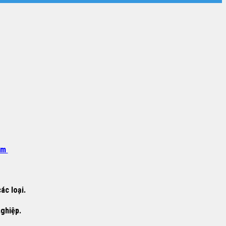
om
ác loại.
nghiệp.