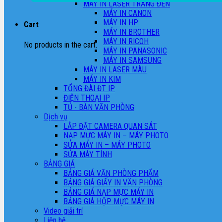
MÁY IN LASER TRẮNG ĐEN
MÁY IN CANON
MÁY IN HP
Cart
MÁY IN BROTHER
MÁY IN RICOH
No products in the cart.
MÁY IN PANASONIC
MÁY IN SAMSUNG
MÁY IN LASER MÀU
MÁY IN KIM
TỔNG ĐÀI ĐT IP
ĐIỆN THOẠI IP
TỦ - BÀN VĂN PHÒNG
Dịch vụ
LẮP ĐẶT CAMERA QUAN SÁT
NẠP MỰC MÁY IN – MÁY PHOTO
SỬA MÁY IN – MÁY PHOTO
SỬA MÁY TÍNH
BẢNG GIÁ
BẢNG GIÁ VĂN PHÒNG PHẨM
BẢNG GIÁ GIẤY IN VĂN PHÒNG
BẢNG GIÁ NẠP MỰC MÁY IN
BẢNG GIÁ HỘP MỰC MÁY IN
Video giải trí
Liên hệ