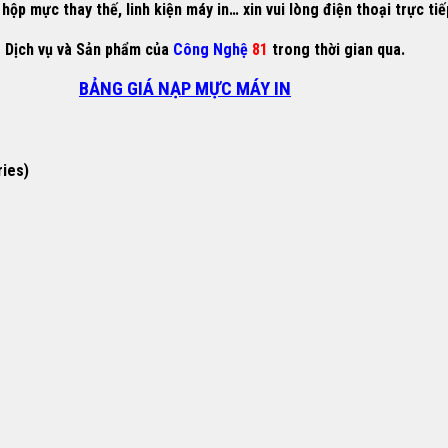
ộp mực thay thế, linh kiện máy in… xin vui lòng điện thoại trực ti
g Dịch vụ và Sản phẩm của
Công Nghệ
81
trong thời gian qua.
BẢNG GIÁ NẠP MỰC MÁY IN
ries)