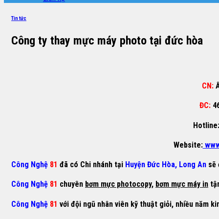
Tin tức
Công ty thay mực máy photo tại đức hòa
CN:
Ấ
ĐC:
4
Hotline
Website:
www
Công Nghệ
81
đã có Chi nhánh tại
Huyện Đức Hòa, Long An
sẽ 
Công Nghệ
81
chuyên
bơm mực photocopy
,
bơm mực máy in
tận
Công Nghệ
81
với đội ngũ nhân viên kỹ thuật giỏi, nhiều năm ki