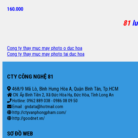
160.000
81
lu
Cong ty thay muc may photo o duc hoa
Cong ty thay muc may photo tai duc hoa
CTY CÔNG NGHỆ 81
468/9 Mã Lò, Bình Hưng Hòa A, Quận Bình Tân, Tp.HCM
CN: Ấp Bình Tiền 2, Xã Đức Hòa Hạ, Đức Hòa, Tỉnh Long An
Hotline: 0962 889 038 - 0986 08 09 50
Email : gndata@hotmail.com
http://ctyvanphongpham.com/
http://goodnet.vn/
SƠ ĐỒ WEB