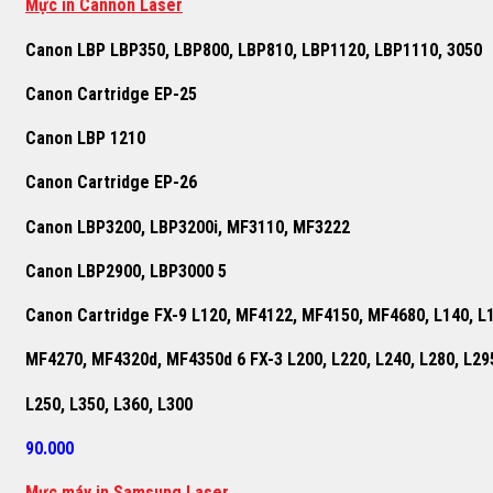
Mực in Cannon Laser
Canon LBP LBP350, LBP800, LBP810, LBP1120, LBP1110, 3050
Canon Cartridge EP-25
Canon LBP 1210
Canon Cartridge EP-26
Canon LBP3200, LBP3200i, MF3110, MF3222
Canon LBP2900, LBP3000 5
Canon Cartridge FX-9 L120, MF4122, MF4150, MF4680, L140, L
MF4270, MF4320d, MF4350d 6 FX-3 L200, L220, L240, L280, L29
L250, L350, L360, L300
90.000
M
ự
c máy in Samsung Laser