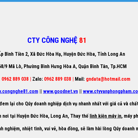
CTY CÔNG NGHỆ
81
p Bình Tiền 2, Xã Đức Hòa Hạ, Huyện Đức Hòa, Tỉnh Long An
68/9 Mã Lò, Phường Bình Hưng Hòa A, Quận Bình Tân, Tp.HCM
:
0962 889 038 |
Zalo:
0962 889 038 |
Mail:
gndata@hotmail.com
.congnghe81.com
||
www.goodnet.vn
||
www.ctyvanphongpham.c
đem lại cho Qúy doanh nghiệp dịch vụ nhanh nhất với giá cả và chất
 nơi tại Huyện Đức Hòa, Long An, Thay thế
linh kiện máy in
, máy ph
nh nghiệm, nhiệt tình, vui vẻ, hòa đồng, sẽ làm hài lòng Qúy doanh 