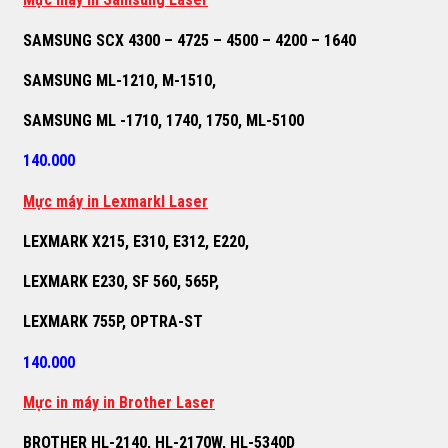
SAMSUNG SCX 4300 – 4725 – 4500 – 4200 – 1640
SAMSUNG ML-1210, M-1510,
SAMSUNG ML -1710, 1740, 1750, ML-5100
140.000
M
ự
c máy in Lexmarkl Laser
LEXMARK X215, E310, E312, E220,
LEXMARK E230, SF 560, 565P,
LEXMARK 755P, OPTRA-ST
140.000
M
ự
c in máy in Brother Laser
BROTHER HL-2140, HL-2170W, HL-5340D