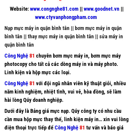
Website:
www.congnghe81.com
||
www.goodnet.vn
||
www.ctyvanphongpham.com
Nạp mực máy in quận bình tân
||
bơm mực máy in quận
bình tân
||
thay mực máy in quận bình tân
||
sửa máy in
quận bình tân
Công Nghệ
81
chuyên
bơm mực máy in
,
bơm mực máy
photocopy
cho tất cả các dòng máy in và máy photo.
Linh kiện và hộp mực các loại.
Công Nghệ
81
với đội ngũ nhân viên kỹ thuật giỏi, nhiều
năm kinh nghiệm, nhiệt tình, vui vẻ, hòa đồng, sẽ làm
hài lòng Qúy doanh nghiệp.
Dưới đây là Bảng giá mực nạp. Qúy công ty có nhu cầu
cần mua hộp mực thay thế, linh kiện máy in… xin vui lòng
điện thoại trực tiếp để
Công Nghệ
81
tư vấn và báo giá