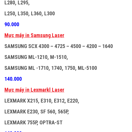
L280, L295,
L250, L350, L360, L300
90.000
M
ự
c máy in Samsung Laser
SAMSUNG SCX 4300 – 4725 – 4500 – 4200 – 1640
SAMSUNG ML-1210, M-1510,
SAMSUNG ML -1710, 1740, 1750, ML-5100
140.000
M
ự
c máy in Lexmarkl Laser
LEXMARK X215, E310, E312, E220,
LEXMARK E230, SF 560, 565P,
LEXMARK 755P, OPTRA-ST