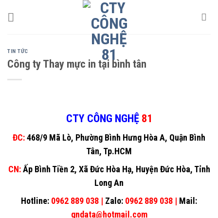
Skip
to
content
TIN TỨC
Công ty Thay mực in tại bình tân
CTY CÔNG NGHỆ
81
ĐC:
468/9 Mã Lò, Phường Bình Hưng Hòa A, Quận Bình
Tân, Tp.HCM
CN:
Ấp Bình Tiền 2, Xã Đức Hòa Hạ, Huyện Đức Hòa, Tỉnh
Long An
Hotline:
0962 889 038 |
Zalo:
0962 889 038 |
Mail:
gndata@hotmail.com