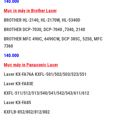
140.000
M
ự
c in máy in Brother Laser
BROTHER HL-2140, HL-2170W, HL-5340D
BROTHER DCP-7030, DCP-7040 ,7340, 2140
BROTHER MFC 490C, 6490CW, DCP 385C, 5250, MFC
7360
140.000
M
ự
c máy in Panasonic Laser
Laser KX-FA76A KXFL-501/502/503/523/551
Laser KX-FA83E
KXFL-511/512/513/540/541/542/543/611/612
Laser KX-FA85
KXFLB-852/802/812/882