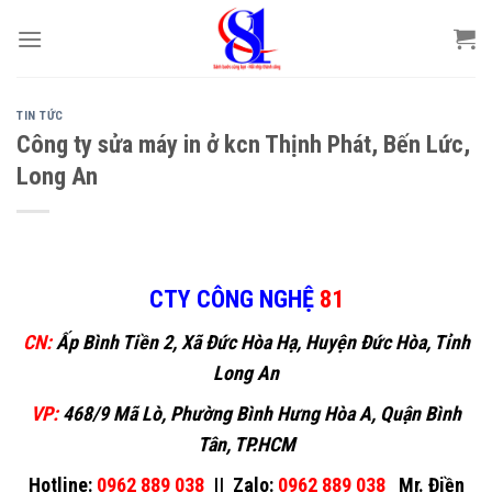
Skip
to
content
TIN TỨC
Công ty sửa máy in ở kcn Thịnh Phát, Bến Lức,
Long An
CTY CÔNG NGHỆ
81
CN:
Ấp Bình Tiền 2, Xã Đức Hòa Hạ, Huyện Đức Hòa, Tỉnh
Long An
VP:
468/9 Mã Lò, Phường Bình Hưng Hòa A, Quận Bình
Tân, TP.HCM
Hotline:
0962 889 038
||
Zalo:
0962 889 038
Mr. Điền