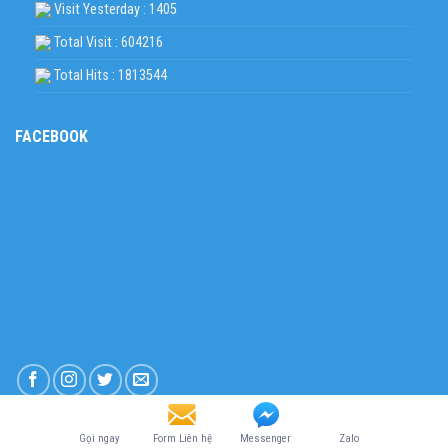
Visit Yesterday : 1405
Total Visit : 604216
Total Hits : 1813544
FACEBOOK
Copyright 2026 © Design by
goodnet.vn
Gọi ngay
Form Liên hệ
Messenger
Zalo