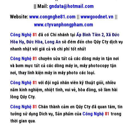
||
Mail:
gndata@hotmail.com
Website:
www.congnghe81.com
||
wwwgoodnet.vn
||
www.ctyvanphongpham.com
Công Nghệ
81
đã có Chi nhánh tại
Ấp Bình Tiền 2, Xã Đức
Hòa Hạ, Đức Hòa, Long An
sẽ đém đến cho Qúy Cty dịch vụ
nhanh nhật với giá cả và chi phí tốt nhất
Công Nghệ
81
chuyên
sửa tất cả các dòng máy in
tận nơi
và
bơm mực
tất cả các dòng
máy in
,
máy photocopy
tận
nơi, thay
linh kiện máy in máy photo
các loại.
Công Nghệ
81
với đội ngũ nhân viên kỹ thuật giỏi, nhiều
năm kinh nghiệm, nhiệt tình, vui vẻ, hòa đồng, sẽ làm hài
lòng Qúy Cty.
Công Nghệ
81
Chân thành cảm ơn Qúy Cty đã quan tâm, tin
tưởng sử dụng Dich vụ, Sản phẩm của
Công Nghệ
81
trong
thời gian qua
.