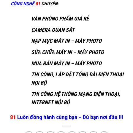
CÔNG NGHỆ
81
CHUYÊN
:
VĂN PHÒNG PHẨM GIÁ RẺ
CAMERA QUAN SÁT
NẠP MỰC MÁY IN – MÁY PHOTO
SỬA CHỮA MÁY IN – MÁY PHOTO
MUA BÁN MÁY IN – MÁY PHOTO
THI CÔNG, LẮP ĐẶT TỔNG ĐÀI ĐIỆN THOẠI
NỌI BỘ
THI CÔNG HỆ THỐNG MẠNG ĐIỆN THOẠI,
INTERNET NỘI BỘ
81
Luôn đồng hành cùng bạn – Dù bạn nơi đâu !!!