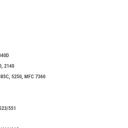
340D
, 2140
85C, 5250, MFC 7360
523/551