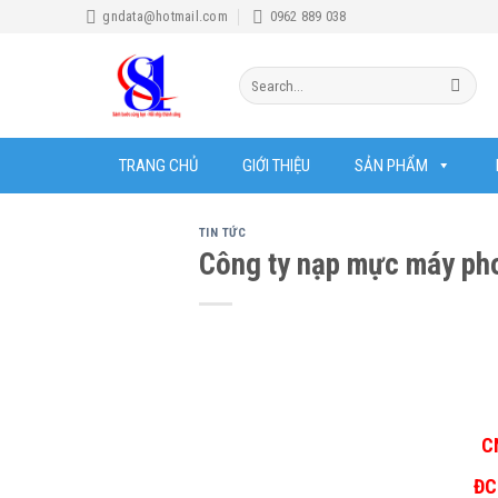
Skip
gndata@hotmail.com
0962 889 038
to
content
Search
for:
TRANG CHỦ
GIỚI THIỆU
SẢN PHẨM
TIN TỨC
Công ty nạp mực máy pho
C
ĐC