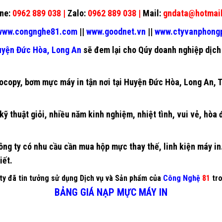
ne:
0962 889 038 |
Zalo:
0962 889 038 |
Mail:
gndata@hotmai
ww.congnghe81.com
||
www.goodnet.vn
||
www.ctyvanphon
yện Đức Hòa, Long An
sẽ đem lại cho Qúy doanh nghiệp dịch 
ocopy
,
bơm mực máy in
tận nơi tại Huyện Đức Hòa, Long An, 
kỹ thuật giỏi, nhiều năm kinh nghiệm, nhiệt tình, vui vẻ, hòa
ng ty có nhu cầu cần mua hộp mực thay thế, linh kiện máy in…
iết.
y đã tin tưởng sử dụng Dịch vụ và Sản phẩm của
Công Nghệ
81
tro
BẢNG GIÁ NẠP MỰC MÁY IN