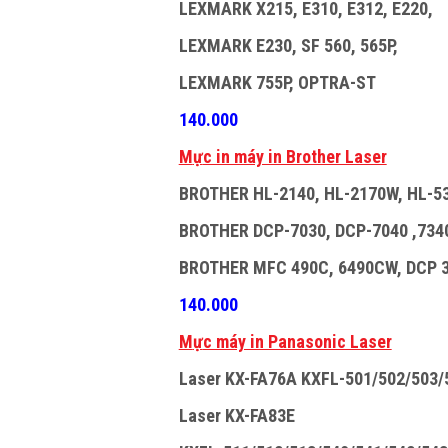
LEXMARK X215, E310, E312, E220,
LEXMARK E230, SF 560, 565P,
LEXMARK 755P, OPTRA-ST
140.000
M
ự
c in máy in Brother Laser
BROTHER HL-2140, HL-2170W, HL-5
BROTHER DCP-7030, DCP-7040 ,7340
BROTHER MFC 490C, 6490CW, DCP 3
140.000
M
ự
c máy in Panasonic Laser
Laser KX-FA76A KXFL-501/502/503/
Laser KX-FA83E