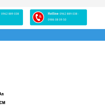
r
0962 889 038
Hotline
0962 889 038 -
0986 08 09 50
 An
HCM