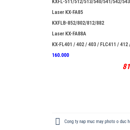
KXFL-511/512/513/540/541/542/543
Laser KX-FA85
KXFLB-852/802/812/882
Laser KX-FA88A
KX-FL401 / 402 / 403 / FLC411 / 412
160.000
81
Cong ty nap muc may photo o duc h