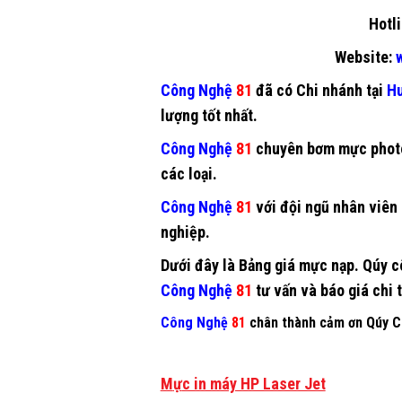
Hotli
Website:
w
Công Nghệ
81
đã có Chi nhánh tại
Hu
lượng tốt nhất.
Công Nghệ
81
chuyên
bơm mực phot
các loại.
Công Nghệ
81
với đội ngũ nhân viên 
nghiệp.
Dưới đây là Bảng giá mực nạp. Qúy cô
Công Nghệ
81
tư vấn và báo giá chi t
Công Nghệ
81
chân thành cảm ơn Qúy Ct
M
ự
c in máy HP Laser Jet