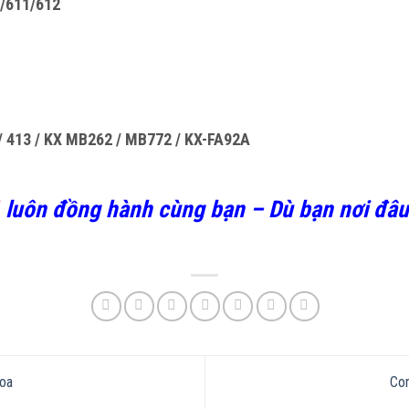
/611/612
 / 413 / KX MB262 / MB772 / KX-FA92A
luôn đồng hành cùng bạn – Dù bạn nơi đâu 
oa
Con