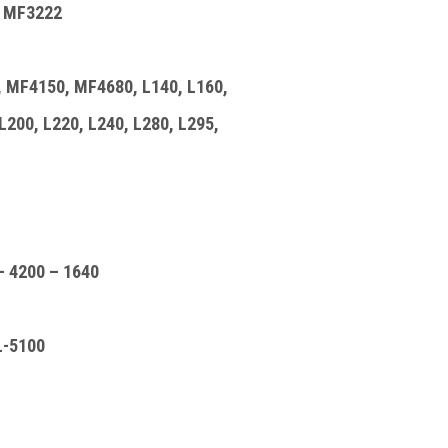
, MF3222
, MF4150, MF4680, L140, L160,
200, L220, L240, L280, L295,
 4200 – 1640
L-5100