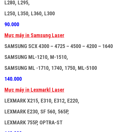
L280, L295,
L250, L350, L360, L300
90.000
M
ự
c máy in Samsung Laser
SAMSUNG SCX 4300 – 4725 – 4500 – 4200 – 1640
SAMSUNG ML-1210, M-1510,
SAMSUNG ML -1710, 1740, 1750, ML-5100
140.000
M
ự
c máy in Lexmarkl Laser
LEXMARK X215, E310, E312, E220,
LEXMARK E230, SF 560, 565P,
LEXMARK 755P, OPTRA-ST