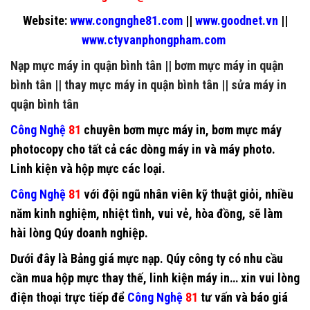
Website:
www.congnghe81.com
||
www.goodnet.vn
||
www.ctyvanphongpham.com
Nạp mực máy in quận bình tân
||
bơm mực máy in quận
bình tân
||
thay mực máy in quận bình tân
||
sửa máy in
quận bình tân
Công Nghệ
81
chuyên
bơm mực máy in
,
bơm mực máy
photocopy
cho tất cả các dòng máy in và máy photo.
Linh kiện và hộp mực các loại.
Công Nghệ
81
với đội ngũ nhân viên kỹ thuật giỏi, nhiều
năm kinh nghiệm, nhiệt tình, vui vẻ, hòa đồng, sẽ làm
hài lòng Qúy doanh nghiệp.
Dưới đây là Bảng giá mực nạp. Qúy công ty có nhu cầu
cần mua hộp mực thay thế, linh kiện máy in… xin vui lòng
điện thoại trực tiếp để
Công Nghệ
81
tư vấn và báo giá