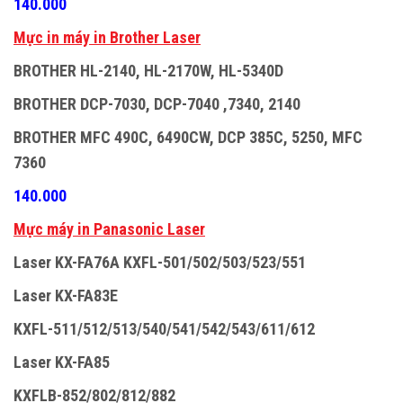
140.000
M
ự
c in máy in Brother Laser
BROTHER HL-2140, HL-2170W, HL-5340D
BROTHER DCP-7030, DCP-7040 ,7340, 2140
BROTHER MFC 490C, 6490CW, DCP 385C, 5250, MFC
7360
140.000
M
ự
c máy in Panasonic Laser
Laser KX-FA76A KXFL-501/502/503/523/551
Laser KX-FA83E
KXFL-511/512/513/540/541/542/543/611/612
Laser KX-FA85
KXFLB-852/802/812/882