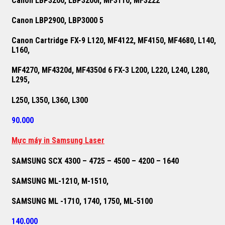
Canon LBP3200, LBP3200i, MF3110, MF3222
Canon LBP2900, LBP3000 5
Canon Cartridge FX-9 L120, MF4122, MF4150, MF4680, L140,
L160,
MF4270, MF4320d, MF4350d 6 FX-3 L200, L220, L240, L280,
L295,
L250, L350, L360, L300
90.000
M
ự
c máy in Samsung Laser
SAMSUNG SCX 4300 – 4725 – 4500 – 4200 – 1640
SAMSUNG ML-1210, M-1510,
SAMSUNG ML -1710, 1740, 1750, ML-5100
140.000