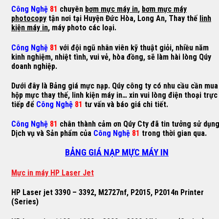
Công Nghệ
81
chuyên
bơm mực máy in
,
bơm mực máy
photocopy
tận nơi tại Huyện Đức Hòa, Long An, Thay thế
linh
kiện máy in
, máy photo các loại.
Công Nghệ
81
với đội ngũ nhân viên kỹ thuật giỏi, nhiều năm
kinh nghiệm, nhiệt tình, vui vẻ, hòa đồng, sẽ làm hài lòng Qúy
doanh nghiệp.
Dưới đây là Bảng giá mực nạp. Qúy công ty có nhu cầu cần mua
hộp mực thay thế, linh kiện máy in… xin vui lòng điện thoại trực
tiếp để
Công Nghệ
81
tư vấn và báo giá chi tiết.
Công Nghệ
81
chân thành cảm ơn Qúy Cty đã tin tưởng sử dụn
Dịch vụ và Sản phẩm của
Công Nghệ
81
trong thời gian qua.
BẢNG GIÁ NẠP MỰC MÁY IN
M
ự
c in máy HP Laser Jet
HP Laser jet 3390 – 3392, M2727nf, P2015, P2014n Printer
(Series)