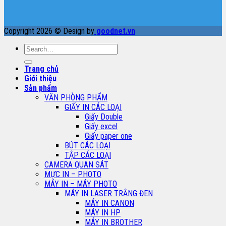
Copyright 2026 © Design by
goodnet.vn
Search
for:
Trang chủ
Giới thiệu
Sản phẩm
VĂN PHÒNG PHẨM
GIẤY IN CÁC LOẠI
Giấy Double
Giấy excel
Giấy paper one
BÚT CÁC LOẠI
TẬP CÁC LOẠI
CAMERA QUAN SÁT
MỰC IN – PHOTO
MÁY IN – MÁY PHOTO
MÁY IN LASER TRẮNG ĐEN
MÁY IN CANON
MÁY IN HP
MÁY IN BROTHER