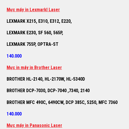
M
ự
c máy in Lexmarkl Laser
LEXMARK X215, E310, E312, E220,
LEXMARK E230, SF 560, 565P,
LEXMARK 755P, OPTRA-ST
140.000
M
ự
c in máy in Brother Laser
BROTHER HL-2140, HL-2170W, HL-5340D
BROTHER DCP-7030, DCP-7040 ,7340, 2140
BROTHER MFC 490C, 6490CW, DCP 385C, 5250, MFC 7360
140.000
M
ự
c máy in Panasonic Laser