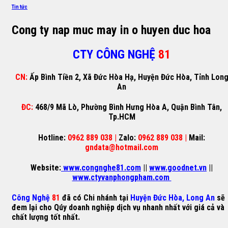
Tin tức
Cong ty nap muc may in o huyen duc hoa
CTY CÔNG NGHỆ
81
CN:
Ấp Bình Tiền 2, Xã Đức Hòa Hạ, Huyện Đức Hòa, Tỉnh Lon
An
ĐC:
468/9 Mã Lò, Phường Bình Hưng Hòa A, Quận Bình Tân,
Tp.HCM
Hotline:
0962 889 038 |
Zalo:
0962 889 038 |
Mail:
gndata@hotmail.com
Website:
www.congnghe81.com
||
www.goodnet.vn
||
www.ctyvanphongpham.com
Công Nghệ
81
đã có Chi nhánh tại
Huyện Đức Hòa, Long An
sẽ
đem lại cho Qúy doanh nghiệp dịch vụ nhanh nhất với giá cả và
chất lượng tốt nhất.