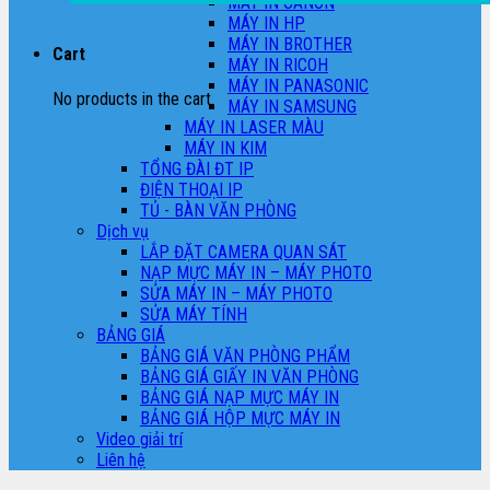
MÁY IN CANON
MÁY IN HP
MÁY IN BROTHER
Cart
MÁY IN RICOH
MÁY IN PANASONIC
No products in the cart.
MÁY IN SAMSUNG
MÁY IN LASER MÀU
MÁY IN KIM
TỔNG ĐÀI ĐT IP
ĐIỆN THOẠI IP
TỦ - BÀN VĂN PHÒNG
Dịch vụ
LẮP ĐẶT CAMERA QUAN SÁT
NẠP MỰC MÁY IN – MÁY PHOTO
SỬA MÁY IN – MÁY PHOTO
SỬA MÁY TÍNH
BẢNG GIÁ
BẢNG GIÁ VĂN PHÒNG PHẨM
BẢNG GIÁ GIẤY IN VĂN PHÒNG
BẢNG GIÁ NẠP MỰC MÁY IN
BẢNG GIÁ HỘP MỰC MÁY IN
Video giải trí
Liên hệ