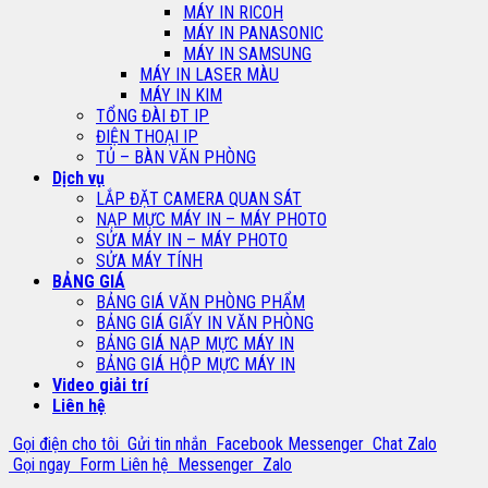
MÁY IN RICOH
MÁY IN PANASONIC
MÁY IN SAMSUNG
MÁY IN LASER MÀU
MÁY IN KIM
TỔNG ĐÀI ĐT IP
ĐIỆN THOẠI IP
TỦ – BÀN VĂN PHÒNG
Dịch vụ
LẮP ĐẶT CAMERA QUAN SÁT
NẠP MỰC MÁY IN – MÁY PHOTO
SỬA MÁY IN – MÁY PHOTO
SỬA MÁY TÍNH
BẢNG GIÁ
BẢNG GIÁ VĂN PHÒNG PHẨM
BẢNG GIÁ GIẤY IN VĂN PHÒNG
BẢNG GIÁ NẠP MỰC MÁY IN
BẢNG GIÁ HỘP MỰC MÁY IN
Video giải trí
Liên hệ
Gọi điện cho tôi
Gửi tin nhắn
Facebook Messenger
Chat Zalo
Gọi ngay
Form Liên hệ
Messenger
Zalo