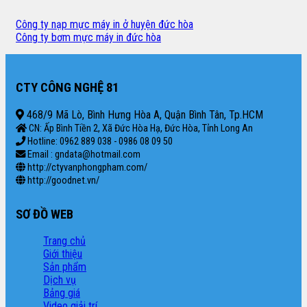
Công ty nạp mực máy in ở huyện đức hòa
Công ty bơm mực máy in đức hòa
CTY CÔNG NGHỆ 81
468/9 Mã Lò, Bình Hưng Hòa A, Quận Bình Tân, Tp.HCM
CN: Ấp Bình Tiền 2, Xã Đức Hòa Hạ, Đức Hòa, Tỉnh Long An
Hotline: 0962 889 038 - 0986 08 09 50
Email : gndata@hotmail.com
http://ctyvanphongpham.com/
http://goodnet.vn/
SƠ ĐỒ WEB
Trang chủ
Giới thiệu
Sản phẩm
Dịch vụ
Bảng giá
Video giải trí