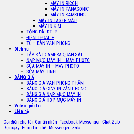
MÁY IN RICOH
MÁY IN PANASONIC
MÁY IN SAMSUNG
MÁY IN LASER MÀU
MÁY IN KIM
TỔNG ĐÀI ĐT IP
ĐIỆN THOẠI IP
TỦ – BÀN VĂN PHÒNG
Dịch vụ
LẮP ĐẶT CAMERA QUAN SÁT
NẠP MỰC MÁY IN – MÁY PHOTO
SỬA MÁY IN – MÁY PHOTO
SỬA MÁY TÍNH
BẢNG GIÁ
BẢNG GIÁ VĂN PHÒNG PHẨM
BẢNG GIÁ GIẤY IN VĂN PHÒNG
BẢNG GIÁ NẠP MỰC MÁY IN
BẢNG GIÁ HỘP MỰC MÁY IN
Video giải trí
Liên hệ
Gọi điện cho tôi
Gửi tin nhắn
Facebook Messenger
Chat Zalo
Gọi ngay
Form Liên hệ
Messenger
Zalo