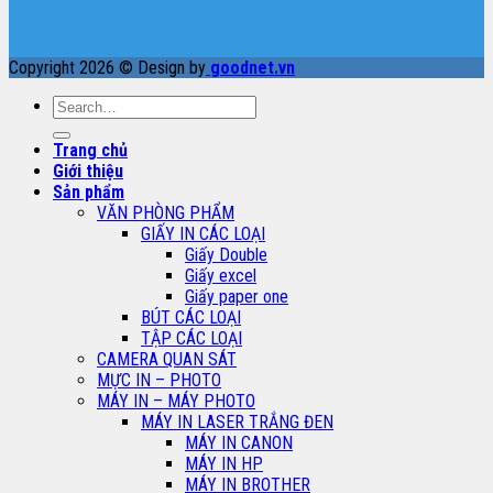
Copyright 2026 © Design by
goodnet.vn
Search
for:
Trang chủ
Giới thiệu
Sản phẩm
VĂN PHÒNG PHẨM
GIẤY IN CÁC LOẠI
Giấy Double
Giấy excel
Giấy paper one
BÚT CÁC LOẠI
TẬP CÁC LOẠI
CAMERA QUAN SÁT
MỰC IN – PHOTO
MÁY IN – MÁY PHOTO
MÁY IN LASER TRẮNG ĐEN
MÁY IN CANON
MÁY IN HP
MÁY IN BROTHER