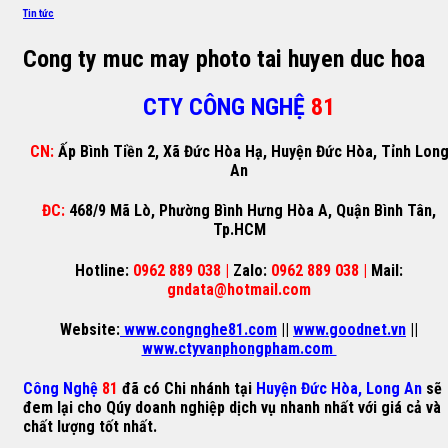
Tin tức
Cong ty muc may photo tai huyen duc hoa
CTY CÔNG NGHỆ
81
CN:
Ấp Bình Tiền 2, Xã Đức Hòa Hạ, Huyện Đức Hòa, Tỉnh Lon
An
ĐC:
468/9 Mã Lò, Phường Bình Hưng Hòa A, Quận Bình Tân,
Tp.HCM
Hotline:
0962 889 038 |
Zalo:
0962 889 038 |
Mail:
gndata@hotmail.com
Website:
www.congnghe81.com
||
www.goodnet.vn
||
www.ctyvanphongpham.com
Công Nghệ
81
đã có Chi nhánh tại
Huyện Đức Hòa, Long An
sẽ
đem lại cho Qúy doanh nghiệp dịch vụ nhanh nhất với giá cả và
chất lượng tốt nhất.