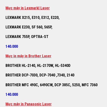
M
ự
c máy in Lexmarkl Laser
LEXMARK X215, E310, E312, E220,
LEXMARK E230, SF 560, 565P,
LEXMARK 755P, OPTRA-ST
140.000
M
ự
c in máy in Brother Laser
BROTHER HL-2140, HL-2170W, HL-5340D
BROTHER DCP-7030, DCP-7040 ,7340, 2140
BROTHER MFC 490C, 6490CW, DCP 385C, 5250, MFC 7360
140.000
M
ự
c máy in Panasonic Laser