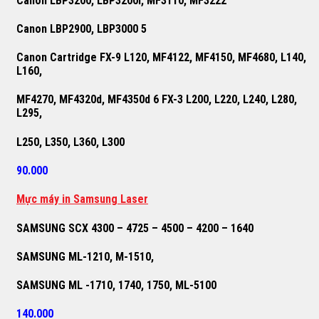
Canon LBP3200, LBP3200i, MF3110, MF3222
Canon LBP2900, LBP3000 5
Canon Cartridge FX-9 L120, MF4122, MF4150, MF4680, L140,
L160,
MF4270, MF4320d, MF4350d 6 FX-3 L200, L220, L240, L280,
L295,
L250, L350, L360, L300
90.000
M
ự
c máy in Samsung Laser
SAMSUNG SCX 4300 – 4725 – 4500 – 4200 – 1640
SAMSUNG ML-1210, M-1510,
SAMSUNG ML -1710, 1740, 1750, ML-5100
140.000