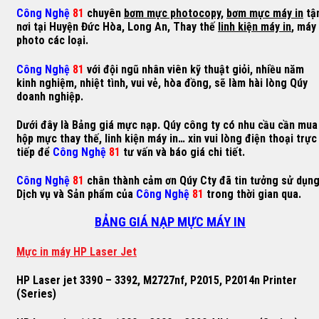
Công Nghệ
81
chuyên
bơm mực photocopy
,
bơm mực máy in
tậ
nơi tại Huyện Đức Hòa, Long An, Thay thế
linh kiện máy in
, máy
photo các loại.
Công Nghệ
81
với đội ngũ nhân viên kỹ thuật giỏi, nhiều năm
kinh nghiệm, nhiệt tình, vui vẻ, hòa đồng, sẽ làm hài lòng Qúy
doanh nghiệp.
Dưới đây là Bảng giá mực nạp. Qúy công ty có nhu cầu cần mua
hộp mực thay thế, linh kiện máy in… xin vui lòng điện thoại trực
tiếp để
Công Nghệ
81
tư vấn và báo giá chi tiết.
Công Nghệ
81
chân thành cảm ơn Qúy Cty đã tin tưởng sử dụn
Dịch vụ và Sản phẩm của
Công Nghệ
81
trong thời gian qua.
BẢNG GIÁ NẠP MỰC MÁY IN
M
ự
c in máy HP Laser Jet
HP Laser jet 3390 – 3392, M2727nf, P2015, P2014n Printer
(Series)