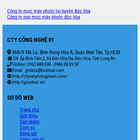
Công ty mực máy photo tại huyện đức hòa
Công ty nạp mực máy photo đức hòa
CTY CÔNG NGHỆ 81
468/9 Mã Lò, Bình Hưng Hòa A, Quận Bình Tân, Tp.HCM
CN: Ấp Bình Tiền 2, Xã Đức Hòa Hạ, Đức Hòa, Tỉnh Long An
Hotline: 0962 889 038 - 0986 08 09 50
Email : gndata@hotmail.com
http://ctyvanphongpham.com/
http://goodnet.vn/
SƠ ĐỒ WEB
Trang chủ
Giới thiệu
Sản phẩm
Dịch vụ
Bảng giá
Video giải trí