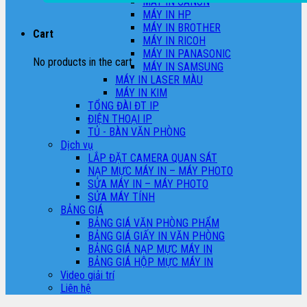
MÁY IN CANON
MÁY IN HP
MÁY IN BROTHER
Cart
MÁY IN RICOH
MÁY IN PANASONIC
No products in the cart.
MÁY IN SAMSUNG
MÁY IN LASER MÀU
MÁY IN KIM
TỔNG ĐÀI ĐT IP
ĐIỆN THOẠI IP
TỦ - BÀN VĂN PHÒNG
Dịch vụ
LẮP ĐẶT CAMERA QUAN SÁT
NẠP MỰC MÁY IN – MÁY PHOTO
SỬA MÁY IN – MÁY PHOTO
SỬA MÁY TÍNH
BẢNG GIÁ
BẢNG GIÁ VĂN PHÒNG PHẨM
BẢNG GIÁ GIẤY IN VĂN PHÒNG
BẢNG GIÁ NẠP MỰC MÁY IN
BẢNG GIÁ HỘP MỰC MÁY IN
Video giải trí
Liên hệ