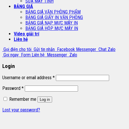
SỬA MÁY TÍNH
BẢNG GIÁ
BẢNG GIÁ VĂN PHÒNG PHẨM
BẢNG GIÁ GIẤY IN VĂN PHÒNG
BẢNG GIÁ NẠP MỰC MÁY IN
BẢNG GIÁ HỘP MỰC MÁY IN
Video giải trí
Liên hệ
Gọi điện cho tôi
Gửi tin nhắn
Facebook Messenger
Chat Zalo
Gọi ngay
Form Liên hệ
Messenger
Zalo
Login
Username or email address
*
Password
*
Remember me
Log in
Lost your password?