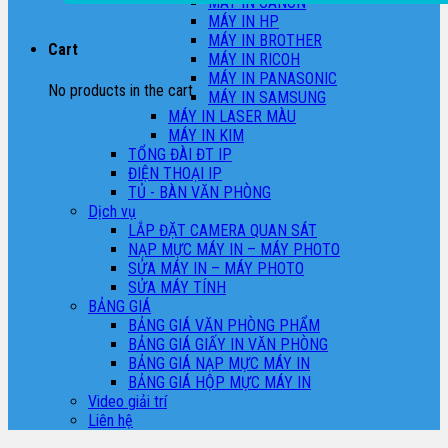
MÁY IN CANON
MÁY IN HP
MÁY IN BROTHER
Cart
MÁY IN RICOH
MÁY IN PANASONIC
No products in the cart.
MÁY IN SAMSUNG
MÁY IN LASER MÀU
MÁY IN KIM
TỔNG ĐÀI ĐT IP
ĐIỆN THOẠI IP
TỦ - BÀN VĂN PHÒNG
Dịch vụ
LẮP ĐẶT CAMERA QUAN SÁT
NẠP MỰC MÁY IN – MÁY PHOTO
SỬA MÁY IN – MÁY PHOTO
SỬA MÁY TÍNH
BẢNG GIÁ
BẢNG GIÁ VĂN PHÒNG PHẨM
BẢNG GIÁ GIẤY IN VĂN PHÒNG
BẢNG GIÁ NẠP MỰC MÁY IN
BẢNG GIÁ HỘP MỰC MÁY IN
Video giải trí
Liên hệ