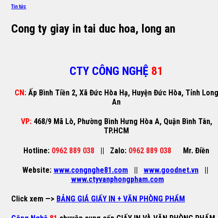
Tin tức
Cong ty giay in tai duc hoa, long an
CTY CÔNG NGHỆ
81
CN:
Ấp Bình Tiền 2, Xã Đức Hòa Hạ, Huyện Đức Hòa, Tỉnh Lon
An
VP:
468/9 Mã Lò, Phường Bình Hưng Hòa A, Quận Bình Tân,
TP.HCM
Hotline:
0962 889 038
||
Zalo:
0962 889 038
Mr. Điền
Website:
www.congnghe81.com
||
www.goodnet.vn
||
www.ctyvanphongpham.com
Click xem —>
BẢNG GIÁ GIẤY IN + VĂN PHÒNG PHẨM