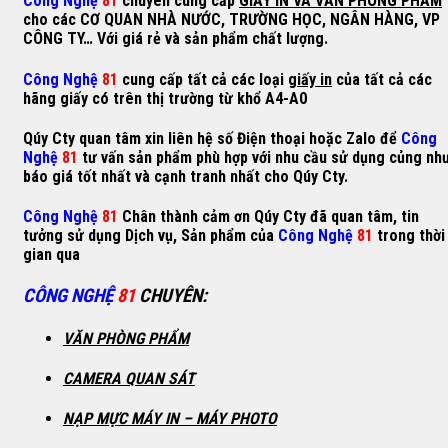
Công Nghệ
81
chuyên cung cấp
GIẤY IN VÀ VĂN PHÒNG PHẨM
cho các CƠ QUAN NHÀ NƯỚC, TRƯỜNG HỌC, NGÂN HÀNG, VP
CÔNG TY… Với giá rẻ và sản phẩm chất lượng.
Công Nghệ
81
cung cấp tất cả các loại
giấy in
của tất cả các
hãng giấy có trên thị trường từ khổ A4-A0
Qúy Cty quan tâm xin liên hệ số Điện thoại hoặc Zalo để
Công
Nghệ
81
tư vấn sản phẩm phù hợp với nhu cầu sử dụng củng nh
báo giá tốt nhất và cạnh tranh nhất cho Qúy Cty.
Công Nghệ
81
Chân thành cảm ơn Qúy Cty đã quan tâm, tin
tưởng sử dụng Dịch vụ, Sản phẩm của
Công Nghệ
81
trong thời
gian qua
CÔNG NGHỆ
81
CHUYÊN
:
VĂN PHÒNG PHẨM
CAMERA QUAN SÁT
NẠP MỰC MÁY IN – MÁY PHOTO