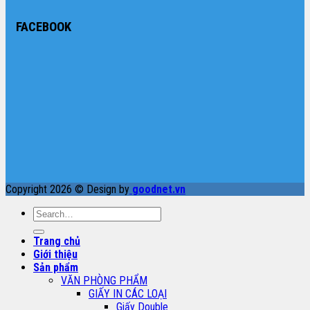
FACEBOOK
Copyright 2026 © Design by
goodnet.vn
Search
for:
Trang chủ
Giới thiệu
Sản phẩm
VĂN PHÒNG PHẨM
GIẤY IN CÁC LOẠI
Giấy Double