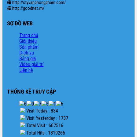
http://ctyvanphongpham.com/
http://goodnet.vn/
SƠ ĐỒ WEB
Trang chủ
Giới thiệu
Sản phẩm
Dịch vụ
Bảng giá
Video giải trí
Liên hệ
THỐNG KÊ TRUY CẬP
Visit Today : 834
Visit Yesterday : 1737
Total Visit : 607516
Total Hits : 1819266