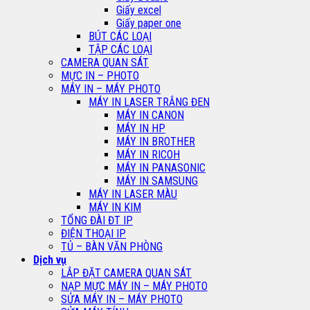
Giấy excel
Giấy paper one
BÚT CÁC LOẠI
TẬP CÁC LOẠI
CAMERA QUAN SÁT
MỰC IN – PHOTO
MÁY IN – MÁY PHOTO
MÁY IN LASER TRẮNG ĐEN
MÁY IN CANON
MÁY IN HP
MÁY IN BROTHER
MÁY IN RICOH
MÁY IN PANASONIC
MÁY IN SAMSUNG
MÁY IN LASER MÀU
MÁY IN KIM
TỔNG ĐÀI ĐT IP
ĐIỆN THOẠI IP
TỦ – BÀN VĂN PHÒNG
Dịch vụ
LẮP ĐẶT CAMERA QUAN SÁT
NẠP MỰC MÁY IN – MÁY PHOTO
SỬA MÁY IN – MÁY PHOTO