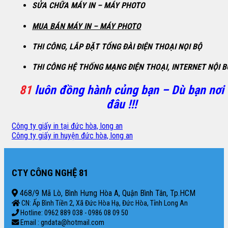
SỬA CHỮA MÁY IN – MÁY PHOTO
MUA BÁN MÁY IN – MÁY PHOTO
THI CÔNG, LẮP ĐẶT TỔNG ĐÀI ĐIỆN THOẠI NỌI BỘ
THI CÔNG HỆ THỐNG MẠNG ĐIỆN THOẠI, INTERNET NỘI B
81
luôn đồng hành củng bạn – Dù bạn nơi
đâu !!!
Công ty giấy in tại đức hòa, long an
Công ty giấy in huyện đức hòa, long an
CTY CÔNG NGHỆ 81
468/9 Mã Lò, Bình Hưng Hòa A, Quận Bình Tân, Tp.HCM
CN: Ấp Bình Tiền 2, Xã Đức Hòa Hạ, Đức Hòa, Tỉnh Long An
Hotline: 0962 889 038 - 0986 08 09 50
Email : gndata@hotmail.com