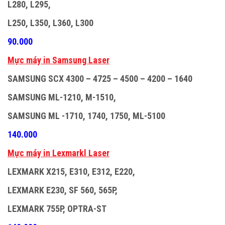
L280, L295,
L250, L350, L360, L300
90.000
M
ự
c máy in Samsung Laser
SAMSUNG SCX 4300 – 4725 – 4500 – 4200 – 1640
SAMSUNG ML-1210, M-1510,
SAMSUNG ML -1710, 1740, 1750, ML-5100
140.000
M
ự
c máy in Lexmarkl Laser
LEXMARK X215, E310, E312, E220,
LEXMARK E230, SF 560, 565P,
LEXMARK 755P, OPTRA-ST