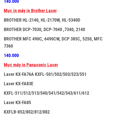
140.000
M
ự
c in máy in Brother Laser
BROTHER HL-2140, HL-2170W, HL-5340D
BROTHER DCP-7030, DCP-7040 ,7340, 2140
BROTHER MFC 490C, 6490CW, DCP 385C, 5250, MFC
7360
140.000
M
ự
c máy in Panasonic Laser
Laser KX-FA76A KXFL-501/502/503/523/551
Laser KX-FA83E
KXFL-511/512/513/540/541/542/543/611/612
Laser KX-FA85
KXFLB-852/802/812/882