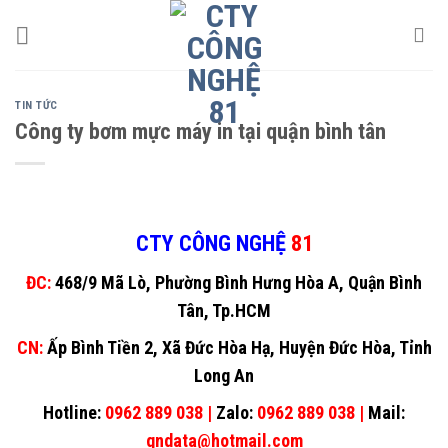
Skip
to
content
TIN TỨC
Công ty bơm mực máy in tại quận bình tân
CTY CÔNG NGHỆ
81
ĐC:
468/9 Mã Lò, Phường Bình Hưng Hòa A, Quận Bình
Tân, Tp.HCM
CN:
Ấp Bình Tiền 2, Xã Đức Hòa Hạ, Huyện Đức Hòa, Tỉnh
Long An
Hotline:
0962 889 038 |
Zalo:
0962 889 038 |
Mail:
gndata@hotmail.com