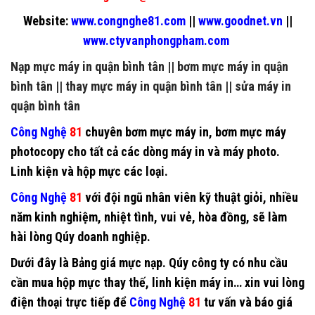
Website:
www.congnghe81.com
||
www.goodnet.vn
||
www.ctyvanphongpham.com
Nạp mực máy in quận bình tân
||
bơm mực máy in quận
bình tân
||
thay mực máy in quận bình tân
||
sửa máy in
quận bình tân
Công Nghệ
81
chuyên
bơm mực máy in
,
bơm mực máy
photocopy
cho tất cả các dòng máy in và máy photo.
Linh kiện và hộp mực các loại.
Công Nghệ
81
với đội ngũ nhân viên kỹ thuật giỏi, nhiều
năm kinh nghiệm, nhiệt tình, vui vẻ, hòa đồng, sẽ làm
hài lòng Qúy doanh nghiệp.
Dưới đây là Bảng giá mực nạp. Qúy công ty có nhu cầu
cần mua hộp mực thay thế, linh kiện máy in… xin vui lòng
điện thoại trực tiếp để
Công Nghệ
81
tư vấn và báo giá