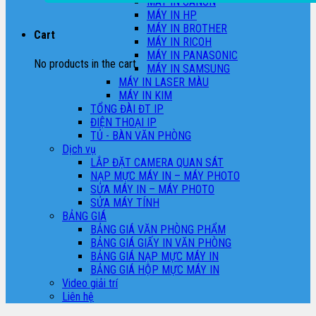
MÁY IN CANON
MÁY IN HP
MÁY IN BROTHER
Cart
MÁY IN RICOH
MÁY IN PANASONIC
No products in the cart.
MÁY IN SAMSUNG
MÁY IN LASER MÀU
MÁY IN KIM
TỔNG ĐÀI ĐT IP
ĐIỆN THOẠI IP
TỦ - BÀN VĂN PHÒNG
Dịch vụ
LẮP ĐẶT CAMERA QUAN SÁT
NẠP MỰC MÁY IN – MÁY PHOTO
SỬA MÁY IN – MÁY PHOTO
SỬA MÁY TÍNH
BẢNG GIÁ
BẢNG GIÁ VĂN PHÒNG PHẨM
BẢNG GIÁ GIẤY IN VĂN PHÒNG
BẢNG GIÁ NẠP MỰC MÁY IN
BẢNG GIÁ HỘP MỰC MÁY IN
Video giải trí
Liên hệ