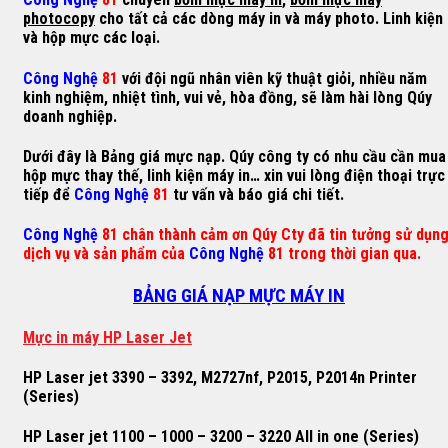
photocopy
cho tất cả các dòng máy in và máy photo. Linh kiện
và hộp mực các loại.
Công Nghệ
81
với đội ngũ nhân viên kỹ thuật giỏi, nhiều năm
kinh nghiệm, nhiệt tình, vui vẻ, hòa đồng, sẽ làm hài lòng Qúy
doanh nghiệp.
Dưới đây là Bảng giá mực nạp. Qúy công ty có nhu cầu cần mua
hộp mực thay thế, linh kiện máy in… xin vui lòng điện thoại trực
tiếp để
Công Nghệ
81
tư vấn và báo giá chi tiết.
Công Nghệ
81 chân thành cảm ơn Qúy Cty đã tin tưởng sử dụn
dịch vụ và sản phẩm của
Công Nghệ
81 trong thời gian qua.
BẢNG GIÁ NẠP MỰC MÁY IN
M
ự
c in máy HP Laser Jet
HP Laser jet 3390 – 3392, M2727nf, P2015, P2014n Printer
(Series)
HP Laser jet 1100 – 1000 – 3200 – 3220 All in one (Series)