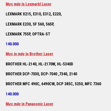
M
ự
c máy in Lexmarkl Laser
LEXMARK X215, E310, E312, E220,
LEXMARK E230, SF 560, 565P,
LEXMARK 755P, OPTRA-ST
140.000
M
ự
c in máy in Brother Laser
BROTHER HL-2140, HL-2170W, HL-5340D
BROTHER DCP-7030, DCP-7040 ,7340, 2140
BROTHER MFC 490C, 6490CW, DCP 385C, 5250, MFC 7360
140.000
M
ự
c máy in Panasonic Laser