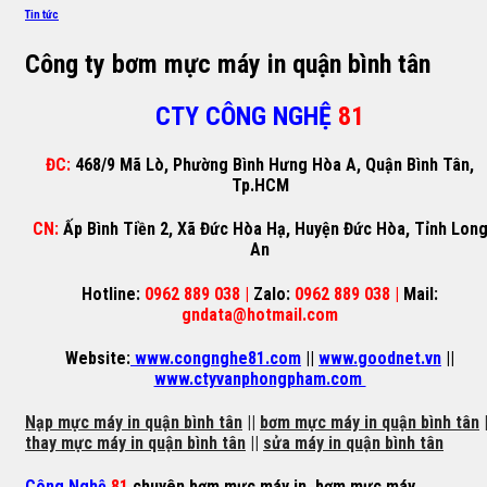
Tin tức
Công ty bơm mực máy in quận bình tân
CTY CÔNG NGHỆ
81
ĐC:
468/9 Mã Lò, Phường Bình Hưng Hòa A, Quận Bình Tân,
Tp.HCM
CN:
Ấp Bình Tiền 2, Xã Đức Hòa Hạ, Huyện Đức Hòa, Tỉnh Lon
An
Hotline:
0962 889 038 |
Zalo:
0962 889 038 |
Mail:
gndata@hotmail.com
Website:
www.congnghe81.com
||
www.goodnet.vn
||
www.ctyvanphongpham.com
Nạp mực máy in quận bình tân
||
bơm mực máy in quận bình tân
|
thay mực máy in quận bình tân
||
sửa máy in quận bình tân
Công Nghệ
81
chuyên
bơm mực máy in
,
bơm mực máy