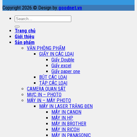
Copyright 2026 © Design by
goodnet.vn
Search
for:
Trang chủ
Giới thiệu
Sản phẩm
VĂN PHÒNG PHẨM
GIẤY IN CÁC LOẠI
Giấy Double
Giấy excel
Giấy paper one
BÚT CÁC LOẠI
TẬP CÁC LOẠI
CAMERA QUAN SÁT
MỰC IN – PHOTO
MÁY IN – MÁY PHOTO
MÁY IN LASER TRẮNG ĐEN
MÁY IN CANON
MÁY IN HP
MÁY IN BROTHER
MÁY IN RICOH
MÁY IN PANASONIC