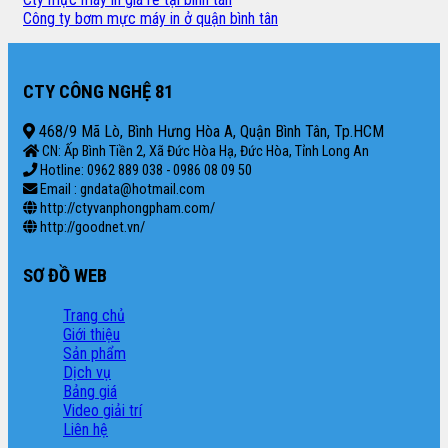
Công ty bơm mực máy in ở quận bình tân
CTY CÔNG NGHỆ 81
468/9 Mã Lò, Bình Hưng Hòa A, Quận Bình Tân, Tp.HCM
CN: Ấp Bình Tiền 2, Xã Đức Hòa Hạ, Đức Hòa, Tỉnh Long An
Hotline: 0962 889 038 - 0986 08 09 50
Email : gndata@hotmail.com
http://ctyvanphongpham.com/
http://goodnet.vn/
SƠ ĐỒ WEB
Trang chủ
Giới thiệu
Sản phẩm
Dịch vụ
Bảng giá
Video giải trí
Liên hệ