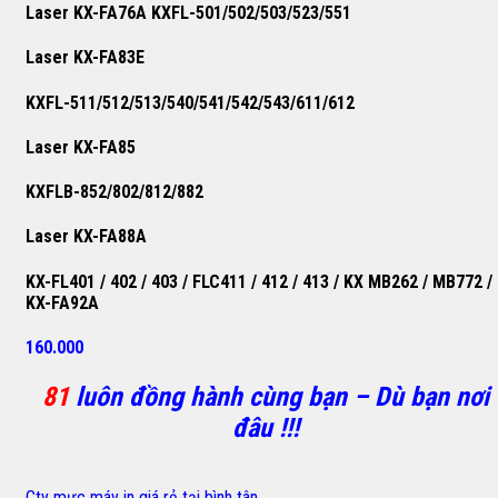
Laser KX-FA76A KXFL-501/502/503/523/551
Laser KX-FA83E
KXFL-511/512/513/540/541/542/543/611/612
Laser KX-FA85
KXFLB-852/802/812/882
Laser KX-FA88A
KX-FL401 / 402 / 403 / FLC411 / 412 / 413 / KX MB262 / MB772 /
KX-FA92A
160.000
81
luôn đồng hành cùng bạn – Dù bạn nơi
đâu !!!
Cty mực máy in giá rẻ tại bình tân