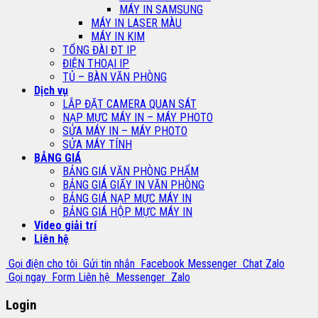
MÁY IN SAMSUNG
MÁY IN LASER MÀU
MÁY IN KIM
TỔNG ĐÀI ĐT IP
ĐIỆN THOẠI IP
TỦ – BÀN VĂN PHÒNG
Dịch vụ
LẮP ĐẶT CAMERA QUAN SÁT
NẠP MỰC MÁY IN – MÁY PHOTO
SỬA MÁY IN – MÁY PHOTO
SỬA MÁY TÍNH
BẢNG GIÁ
BẢNG GIÁ VĂN PHÒNG PHẨM
BẢNG GIÁ GIẤY IN VĂN PHÒNG
BẢNG GIÁ NẠP MỰC MÁY IN
BẢNG GIÁ HỘP MỰC MÁY IN
Video giải trí
Liên hệ
Gọi điện cho tôi
Gửi tin nhắn
Facebook Messenger
Chat Zalo
Gọi ngay
Form Liên hệ
Messenger
Zalo
Login