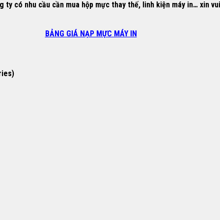
y có nhu cầu cần mua hộp mực thay thế, linh kiện máy in… xin vui l
BẢNG GIÁ NẠP MỰC MÁY IN
ries)