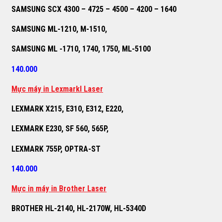
SAMSUNG SCX 4300 – 4725 – 4500 – 4200 – 1640
SAMSUNG ML-1210, M-1510,
SAMSUNG ML -1710, 1740, 1750, ML-5100
140.000
M
ự
c máy in Lexmarkl Laser
LEXMARK X215, E310, E312, E220,
LEXMARK E230, SF 560, 565P,
LEXMARK 755P, OPTRA-ST
140.000
M
ự
c in máy in Brother Laser
BROTHER HL-2140, HL-2170W, HL-5340D