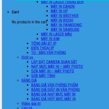
MÁY IN LASER TRẮNG ĐEN
MÁY IN CANON
MÁY IN HP
Cart
MÁY IN BROTHER
MÁY IN RICOH
No products in the cart.
MÁY IN PANASONIC
MÁY IN SAMSUNG
MÁY IN LASER MÀU
MÁY IN KIM
TỔNG ĐÀI ĐT IP
ĐIỆN THOẠI IP
TỦ - BÀN VĂN PHÒNG
Dịch vụ
LẮP ĐẶT CAMERA QUAN SÁT
NẠP MỰC MÁY IN – MÁY PHOTO
SỬA MÁY IN – MÁY PHOTO
SỬA MÁY TÍNH
BẢNG GIÁ
BẢNG GIÁ VĂN PHÒNG PHẨM
BẢNG GIÁ GIẤY IN VĂN PHÒNG
BẢNG GIÁ NẠP MỰC MÁY IN
BẢNG GIÁ HỘP MỰC MÁY IN
Video giải trí
Liên hệ