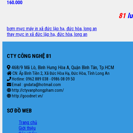
160.000
81
l
bơm mực máy in xã đức lập hạ, đức hòa, long an
thay mực in xã đức lập hạ, đức hòa, long an
CTY CÔNG NGHỆ 81
468/9 Mã Lò, Bình Hưng Hòa A, Quận Bình Tân, Tp.HCM
CN: Ấp Bình Tiền 2, Xã Đức Hòa Hạ, Đức Hòa, Tỉnh Long An
Hotline: 0962 889 038 - 0986 08 09 50
Email : gndata@hotmail.com
http://ctyvanphongpham.com/
http://goodnet.vn/
SƠ ĐỒ WEB
Trang chủ
Giới thiệu