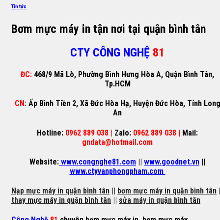
Tin tức
Bơm mực máy in tận nơi tại quận bình tân
CTY CÔNG NGHỆ
81
ĐC:
468/9 Mã Lò, Phường Bình Hưng Hòa A, Quận Bình Tân,
Tp.HCM
CN:
Ấp Bình Tiền 2, Xã Đức Hòa Hạ, Huyện Đức Hòa, Tỉnh Lon
An
Hotline:
0962 889 038 |
Zalo:
0962 889 038 |
Mail:
gndata@hotmail.com
Website:
www.congnghe81.com
||
www.goodnet.vn
||
www.ctyvanphongpham.com
Nạp mực máy in quận bình tân
||
bơm mực máy in quận bình tân
|
thay mực máy in quận bình tân
||
sửa máy in quận bình tân
Công Nghệ
81
chuyên
bơm mực máy in
,
bơm mực máy