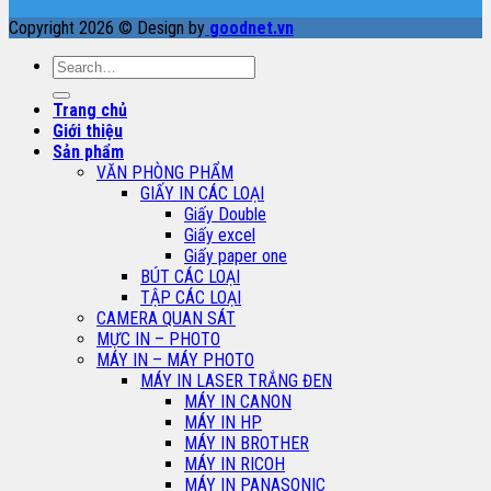
Copyright 2026 © Design by
goodnet.vn
Search
for:
Trang chủ
Giới thiệu
Sản phẩm
VĂN PHÒNG PHẨM
GIẤY IN CÁC LOẠI
Giấy Double
Giấy excel
Giấy paper one
BÚT CÁC LOẠI
TẬP CÁC LOẠI
CAMERA QUAN SÁT
MỰC IN – PHOTO
MÁY IN – MÁY PHOTO
MÁY IN LASER TRẮNG ĐEN
MÁY IN CANON
MÁY IN HP
MÁY IN BROTHER
MÁY IN RICOH
MÁY IN PANASONIC