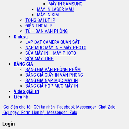
MÁY IN SAMSUNG
MÁY IN LASER MÀU
MÁY IN KIM
TỔNG ĐÀI ĐT IP
ĐIỆN THOẠI IP
TỦ – BÀN VĂN PHÒNG
Dịch vụ
LẮP ĐẶT CAMERA QUAN SÁT
NẠP MỰC MÁY IN – MÁY PHOTO
SỬA MÁY IN – MÁY PHOTO
SỬA MÁY TÍNH
BẢNG GIÁ
BẢNG GIÁ VĂN PHÒNG PHẨM
BẢNG GIÁ GIẤY IN VĂN PHÒNG
BẢNG GIÁ NẠP MỰC MÁY IN
BẢNG GIÁ HỘP MỰC MÁY IN
Video giải trí
Liên hệ
Gọi điện cho tôi
Gửi tin nhắn
Facebook Messenger
Chat Zalo
Gọi ngay
Form Liên hệ
Messenger
Zalo
Login