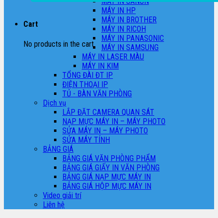
MÁY IN CANON
MÁY IN HP
MÁY IN BROTHER
Cart
MÁY IN RICOH
MÁY IN PANASONIC
No products in the cart.
MÁY IN SAMSUNG
MÁY IN LASER MÀU
MÁY IN KIM
TỔNG ĐÀI ĐT IP
ĐIỆN THOẠI IP
TỦ - BÀN VĂN PHÒNG
Dịch vụ
LẮP ĐẶT CAMERA QUAN SÁT
NẠP MỰC MÁY IN – MÁY PHOTO
SỬA MÁY IN – MÁY PHOTO
SỬA MÁY TÍNH
BẢNG GIÁ
BẢNG GIÁ VĂN PHÒNG PHẨM
BẢNG GIÁ GIẤY IN VĂN PHÒNG
BẢNG GIÁ NẠP MỰC MÁY IN
BẢNG GIÁ HỘP MỰC MÁY IN
Video giải trí
Liên hệ