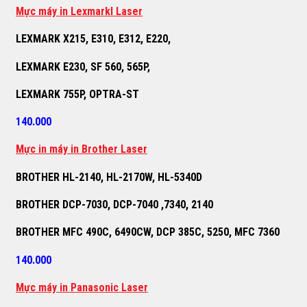
M
ự
c máy in Lexmarkl Laser
LEXMARK X215, E310, E312, E220,
LEXMARK E230, SF 560, 565P,
LEXMARK 755P, OPTRA-ST
140.000
M
ự
c in máy in Brother Laser
BROTHER HL-2140, HL-2170W, HL-5340D
BROTHER DCP-7030, DCP-7040 ,7340, 2140
BROTHER MFC 490C, 6490CW, DCP 385C, 5250, MFC 7360
140.000
M
ự
c máy in Panasonic Laser