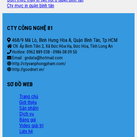
Cty mực in quận bình tân
CTY CÔNG NGHỆ 81
468/9 Mã Lò, Bình Hưng Hòa A, Quận Bình Tân, Tp.HCM
CN: Ấp Bình Tiền 2, Xã Đức Hòa Hạ, Đức Hòa, Tỉnh Long An
Hotline: 0962 889 038 - 0986 08 09 50
Email : gndata@hotmail.com
http://ctyvanphongpham.com/
http://goodnet.vn/
SƠ ĐỒ WEB
Trang chủ
Giới thiệu
Sản phẩm
Dịch vụ
Bảng giá
Video giải trí
Liên hệ