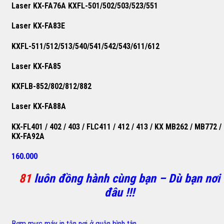
Laser KX-FA76A KXFL-501/502/503/523/551
Laser KX-FA83E
KXFL-511/512/513/540/541/542/543/611/612
Laser KX-FA85
KXFLB-852/802/812/882
Laser KX-FA88A
KX-FL401 / 402 / 403 / FLC411 / 412 / 413 / KX MB262 / MB772 /
KX-FA92A
160.000
81
luôn đồng hành cùng bạn – Dù bạn nơi
đâu !!!
Bơm mực máy in tận nơi ở quận bình tân