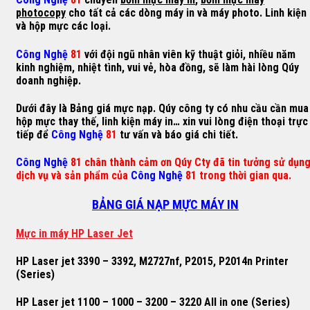
photocopy
cho tất cả các dòng máy in và máy photo. Linh kiện
và hộp mực các loại.
Công Nghệ
81
với đội ngũ nhân viên kỹ thuật giỏi, nhiều năm
kinh nghiệm, nhiệt tình, vui vẻ, hòa đồng, sẽ làm hài lòng Qúy
doanh nghiệp.
Dưới đây là Bảng giá mực nạp. Qúy công ty có nhu cầu cần mua
hộp mực thay thế, linh kiện máy in… xin vui lòng điện thoại trực
tiếp để
Công Nghệ
81
tư vấn và báo giá chi tiết.
Công Nghệ
81 chân thành cảm ơn Qúy Cty đã tin tưởng sử dụn
dịch vụ và sản phẩm của
Công Nghệ
81 trong thời gian qua.
BẢNG GIÁ NẠP MỰC MÁY IN
M
ự
c in máy HP Laser Jet
HP Laser jet 3390 – 3392, M2727nf, P2015, P2014n Printer
(Series)
HP Laser jet 1100 – 1000 – 3200 – 3220 All in one (Series)