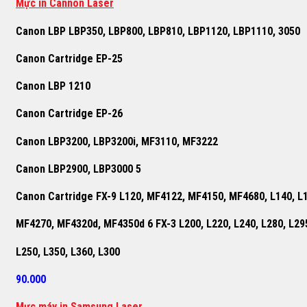
Mực in Cannon Laser
Canon LBP LBP350, LBP800, LBP810, LBP1120, LBP1110, 3050
Canon Cartridge EP-25
Canon LBP 1210
Canon Cartridge EP-26
Canon LBP3200, LBP3200i, MF3110, MF3222
Canon LBP2900, LBP3000 5
Canon Cartridge FX-9 L120, MF4122, MF4150, MF4680, L140, L
MF4270, MF4320d, MF4350d 6 FX-3 L200, L220, L240, L280, L29
L250, L350, L360, L300
90.000
M
ự
c máy in Samsung Laser