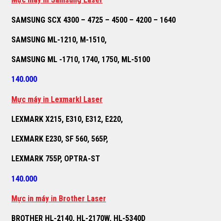
SAMSUNG SCX 4300 – 4725 – 4500 – 4200 – 1640
SAMSUNG ML-1210, M-1510,
SAMSUNG ML -1710, 1740, 1750, ML-5100
140.000
M
ự
c máy in Lexmarkl Laser
LEXMARK X215, E310, E312, E220,
LEXMARK E230, SF 560, 565P,
LEXMARK 755P, OPTRA-ST
140.000
M
ự
c in máy in Brother Laser
BROTHER HL-2140, HL-2170W, HL-5340D