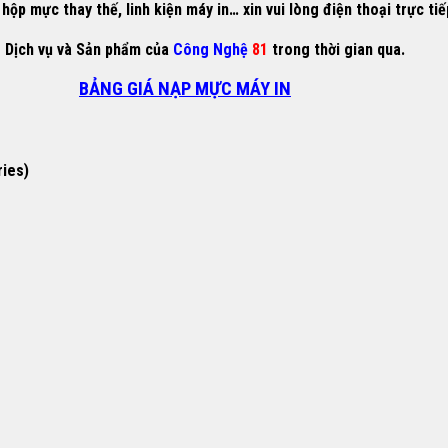
ộp mực thay thế, linh kiện máy in… xin vui lòng điện thoại trực ti
g Dịch vụ và Sản phẩm của
Công Nghệ
81
trong thời gian qua.
BẢNG GIÁ NẠP MỰC MÁY IN
ries)