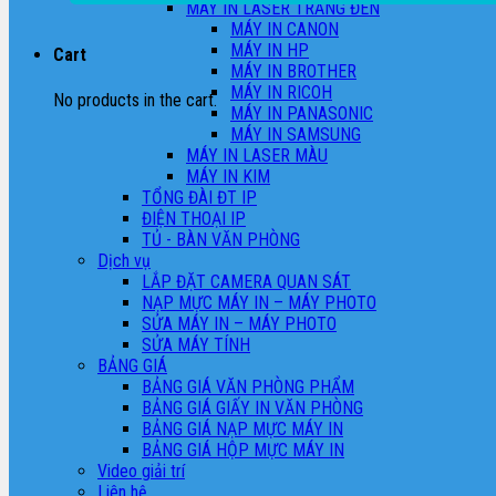
MÁY IN LASER TRẮNG ĐEN
MÁY IN CANON
MÁY IN HP
Cart
MÁY IN BROTHER
MÁY IN RICOH
No products in the cart.
MÁY IN PANASONIC
MÁY IN SAMSUNG
MÁY IN LASER MÀU
MÁY IN KIM
TỔNG ĐÀI ĐT IP
ĐIỆN THOẠI IP
TỦ - BÀN VĂN PHÒNG
Dịch vụ
LẮP ĐẶT CAMERA QUAN SÁT
NẠP MỰC MÁY IN – MÁY PHOTO
SỬA MÁY IN – MÁY PHOTO
SỬA MÁY TÍNH
BẢNG GIÁ
BẢNG GIÁ VĂN PHÒNG PHẨM
BẢNG GIÁ GIẤY IN VĂN PHÒNG
BẢNG GIÁ NẠP MỰC MÁY IN
BẢNG GIÁ HỘP MỰC MÁY IN
Video giải trí
Liên hệ