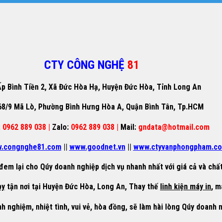
CTY CÔNG NGHỆ
81
p Bình Tiền 2, Xã Đức Hòa Hạ, Huyện Đức Hòa, Tỉnh Long An
68/9 Mã Lò, Phường Bình Hưng Hòa A, Quận Bình Tân, Tp.HCM
:
0962 889 038 |
Zalo:
0962 889 038 |
Mail:
gndata@hotmail.com
.congnghe81.com
||
www.goodnet.vn
||
www.ctyvanphongpham.c
đem lại cho Qúy doanh nghiệp dịch vụ nhanh nhất với giá cả và chất
py
tận nơi tại Huyện Đức Hòa, Long An, Thay thế
linh kiện máy in
, m
nh nghiệm, nhiệt tình, vui vẻ, hòa đồng, sẽ làm hài lòng Qúy doanh 