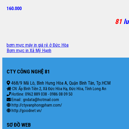
160.000
81
lu
bơm mực máy in giá rẻ ở Đức Hòa
Bơm mực in Xã Mỹ Hạnh
CTY CÔNG NGHỆ 81
468/9 Mã Lò, Bình Hưng Hòa A, Quận Bình Tân, Tp.HCM
CN: Ấp Bình Tiền 2, Xã Đức Hòa Hạ, Đức Hòa, Tỉnh Long An
Hotline: 0962 889 038 - 0986 08 09 50
Email : gndata@hotmail.com
http://ctyvanphongpham.com/
http://goodnet.vn/
SƠ ĐỒ WEB