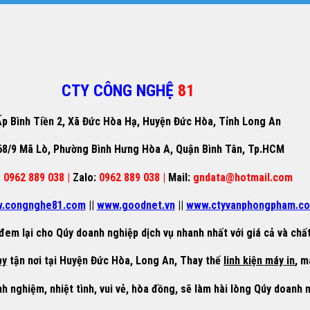
CTY CÔNG NGHỆ
81
p Bình Tiền 2, Xã Đức Hòa Hạ, Huyện Đức Hòa, Tỉnh Long An
68/9 Mã Lò, Phường Bình Hưng Hòa A, Quận Bình Tân, Tp.HCM
:
0962 889 038 |
Zalo:
0962 889 038 |
Mail:
gndata@hotmail.com
.congnghe81.com
||
www.goodnet.vn
||
www.ctyvanphongpham.c
đem lại cho Qúy doanh nghiệp dịch vụ nhanh nhất với giá cả và chất
py
tận nơi tại Huyện Đức Hòa, Long An, Thay thế
linh kiện máy in
, m
nh nghiệm, nhiệt tình, vui vẻ, hòa đồng, sẽ làm hài lòng Qúy doanh 