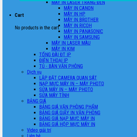
MÁY IN LASER TRẮNG ĐEN
MÁY IN CANON
MÁY IN HP
Cart
MÁY IN BROTHER
MÁY IN RICOH
No products in the cart.
MÁY IN PANASONIC
MÁY IN SAMSUNG
MÁY IN LASER MÀU
MÁY IN KIM
TỔNG ĐÀI ĐT IP
ĐIỆN THOẠI IP
TỦ - BÀN VĂN PHÒNG
Dịch vụ
LẮP ĐẶT CAMERA QUAN SÁT
NẠP MỰC MÁY IN – MÁY PHOTO
SỬA MÁY IN – MÁY PHOTO
SỬA MÁY TÍNH
BẢNG GIÁ
BẢNG GIÁ VĂN PHÒNG PHẨM
BẢNG GIÁ GIẤY IN VĂN PHÒNG
BẢNG GIÁ NẠP MỰC MÁY IN
BẢNG GIÁ HỘP MỰC MÁY IN
Video giải trí
Liên hệ