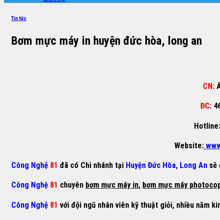
Tin tức
Bơm mực máy in huyện đức hòa, long an
CN:
Ấ
ĐC:
4
Hotline
Website:
www
Công Nghệ
81
đã có Chi nhánh tại
Huyện Đức Hòa, Long An
sẽ 
Công Nghệ
81
chuyên
bơm mực máy in
,
bơm mực máy photoco
Công Nghệ
81
với đội ngũ nhân viên kỹ thuật giỏi, nhiều năm ki