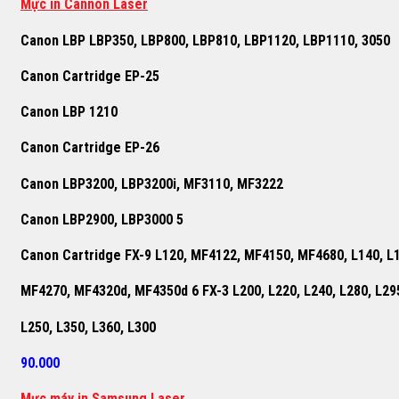
Mực in Cannon Laser
Canon LBP LBP350, LBP800, LBP810, LBP1120, LBP1110, 3050
Canon Cartridge EP-25
Canon LBP 1210
Canon Cartridge EP-26
Canon LBP3200, LBP3200i, MF3110, MF3222
Canon LBP2900, LBP3000 5
Canon Cartridge FX-9 L120, MF4122, MF4150, MF4680, L140, L
MF4270, MF4320d, MF4350d 6 FX-3 L200, L220, L240, L280, L29
L250, L350, L360, L300
90.000
M
ự
c máy in Samsung Laser