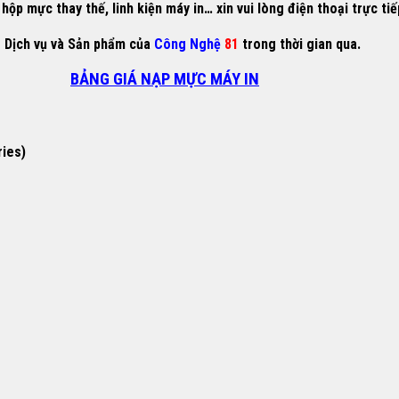
ộp mực thay thế, linh kiện máy in… xin vui lòng điện thoại trực ti
g Dịch vụ và Sản phẩm của
Công Nghệ
81
trong thời gian qua.
BẢNG GIÁ NẠP MỰC MÁY IN
ries)