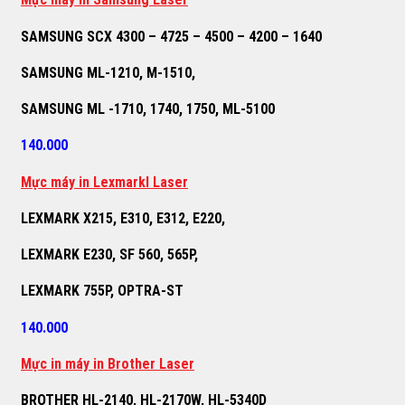
SAMSUNG SCX 4300 – 4725 – 4500 – 4200 – 1640
SAMSUNG ML-1210, M-1510,
SAMSUNG ML -1710, 1740, 1750, ML-5100
140.000
M
ự
c máy in Lexmarkl Laser
LEXMARK X215, E310, E312, E220,
LEXMARK E230, SF 560, 565P,
LEXMARK 755P, OPTRA-ST
140.000
M
ự
c in máy in Brother Laser
BROTHER HL-2140, HL-2170W, HL-5340D