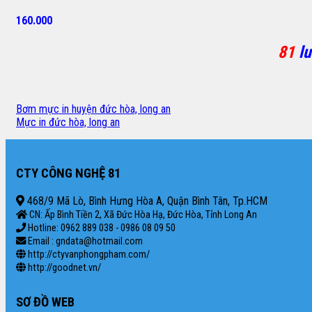
160.000
81
lu
Bơm mực in huyện đức hòa, long an
Mực in đức hòa, long an
CTY CÔNG NGHỆ 81
468/9 Mã Lò, Bình Hưng Hòa A, Quận Bình Tân, Tp.HCM
CN: Ấp Bình Tiền 2, Xã Đức Hòa Hạ, Đức Hòa, Tỉnh Long An
Hotline: 0962 889 038 - 0986 08 09 50
Email : gndata@hotmail.com
http://ctyvanphongpham.com/
http://goodnet.vn/
SƠ ĐỒ WEB