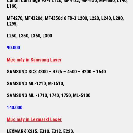
Canon Cartridge FX-9 L120, MF4122, MF4150, MF4680, L140,
L160,
MF4270, MF4320d, MF4350d 6 FX-3 L200, L220, L240, L280,
L295,
L250, L350, L360, L300
90.000
M
ự
c máy in Samsung Laser
SAMSUNG SCX 4300 – 4725 – 4500 – 4200 – 1640
SAMSUNG ML-1210, M-1510,
SAMSUNG ML -1710, 1740, 1750, ML-5100
140.000
M
ự
c máy in Lexmarkl Laser
LEXMARK X215, E310, E312, E220,