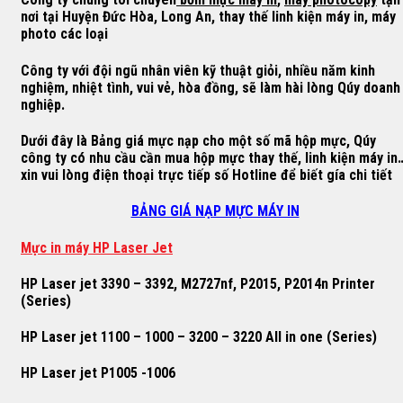
nơi tại Huyện Đức Hòa, Long An, thay thế linh kiện máy in, máy
photo các loại
Công ty với đội ngũ nhân viên kỹ thuật giỏi, nhiều năm kinh
nghiệm, nhiệt tình, vui vẻ, hòa đồng, sẽ làm hài lòng Qúy doanh
nghiệp.
Dưới đây là Bảng giá mực nạp cho một số mã hộp mực, Qúy
công ty có nhu cầu cần mua hộp mực thay thế, linh kiện máy in
xin vui lòng điện thoại trực tiếp số Hotline để biết gía chi tiết
BẢNG GIÁ NẠP MỰC MÁY IN
M
ự
c in máy HP Laser Jet
HP Laser jet 3390 – 3392, M2727nf, P2015, P2014n Printer
(Series)
HP Laser jet 1100 – 1000 – 3200 – 3220 All in one (Series)
HP Laser jet P1005 -1006