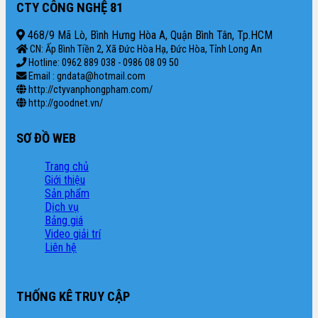
CTY CÔNG NGHỆ 81
468/9 Mã Lò, Bình Hưng Hòa A, Quận Bình Tân, Tp.HCM
CN: Ấp Bình Tiền 2, Xã Đức Hòa Hạ, Đức Hòa, Tỉnh Long An
Hotline: 0962 889 038 - 0986 08 09 50
Email : gndata@hotmail.com
http://ctyvanphongpham.com/
http://goodnet.vn/
SƠ ĐỒ WEB
Trang chủ
Giới thiệu
Sản phẩm
Dịch vụ
Bảng giá
Video giải trí
Liên hệ
THỐNG KÊ TRUY CẬP