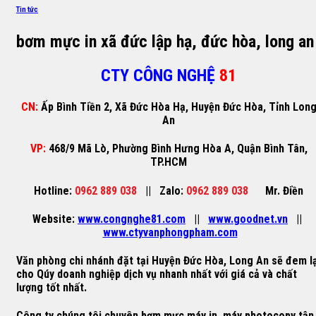
Tin tức
bơm mực in xã đức lập hạ, đức hòa, long an
CTY CÔNG NGHỆ
81
CN:
Ấp Bình Tiền 2, Xã Đức Hòa Hạ, Huyện Đức Hòa, Tỉnh Lon
An
VP:
468/9 Mã Lò, Phường Bình Hưng Hòa A, Quận Bình Tân,
TP.HCM
Hotline:
0962 889 038
||
Zalo:
0962 889 038
Mr. Điền
Website:
www.congnghe81.com
||
www.goodnet.vn
||
www.ctyvanphongpham.com
Văn phòng chi nhánh đặt tại
Huyện Đức Hòa, Long An
sẽ đem lạ
cho Qúy doanh nghiệp dịch vụ nhanh nhất với giá cả và chất
lượng tốt nhất.
Công ty chúng tôi chuyên
bơm mực máy in
,
máy photocopy
tận