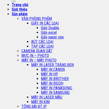
Trang chủ
Giới thiệu
Sản phẩm
VĂN PHÒNG PHẨM
GIẤY IN CÁC LOẠI
Giấy Double
Giấy excel
Giấy paper one
BÚT CÁC LOẠI
TẬP CÁC LOẠI
CAMERA QUAN SÁT
MỰC IN – PHOTO
MÁY IN – MÁY PHOTO
MÁY IN LASER TRẮNG ĐEN
MÁY IN CANON
MÁY IN HP
MÁY IN BROTHER
MÁY IN RICOH
MÁY IN PANASONIC
MÁY IN SAMSUNG
MÁY IN LASER MÀU
MÁY IN KIM
TỔNG ĐÀI ĐT IP