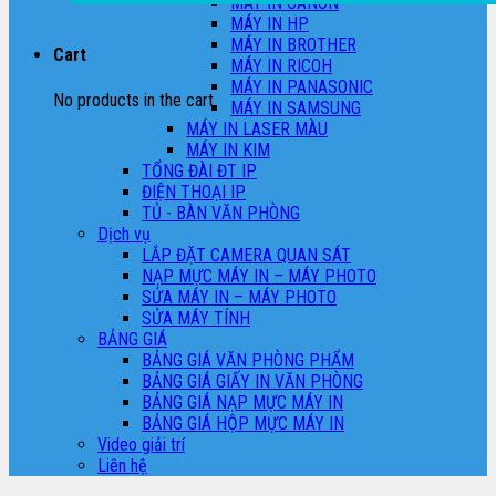
MÁY IN CANON
MÁY IN HP
MÁY IN BROTHER
Cart
MÁY IN RICOH
MÁY IN PANASONIC
No products in the cart.
MÁY IN SAMSUNG
MÁY IN LASER MÀU
MÁY IN KIM
TỔNG ĐÀI ĐT IP
ĐIỆN THOẠI IP
TỦ - BÀN VĂN PHÒNG
Dịch vụ
LẮP ĐẶT CAMERA QUAN SÁT
NẠP MỰC MÁY IN – MÁY PHOTO
SỬA MÁY IN – MÁY PHOTO
SỬA MÁY TÍNH
BẢNG GIÁ
BẢNG GIÁ VĂN PHÒNG PHẨM
BẢNG GIÁ GIẤY IN VĂN PHÒNG
BẢNG GIÁ NẠP MỰC MÁY IN
BẢNG GIÁ HỘP MỰC MÁY IN
Video giải trí
Liên hệ