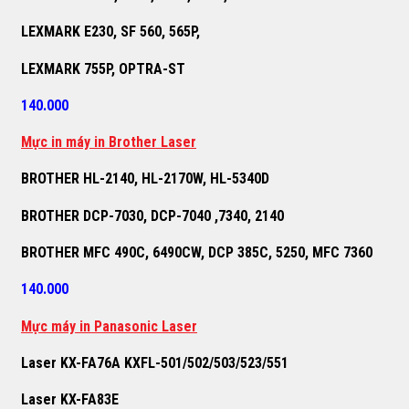
LEXMARK E230, SF 560, 565P,
LEXMARK 755P, OPTRA-ST
140.000
M
ự
c in máy in Brother Laser
BROTHER HL-2140, HL-2170W, HL-5340D
BROTHER DCP-7030, DCP-7040 ,7340, 2140
BROTHER MFC 490C, 6490CW, DCP 385C, 5250, MFC 7360
140.000
M
ự
c máy in Panasonic Laser
Laser KX-FA76A KXFL-501/502/503/523/551
Laser KX-FA83E