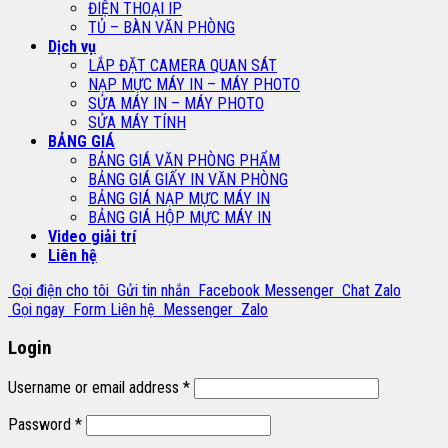
ĐIỆN THOẠI IP
TỦ – BÀN VĂN PHÒNG
Dịch vụ
LẮP ĐẶT CAMERA QUAN SÁT
NẠP MỰC MÁY IN – MÁY PHOTO
SỬA MÁY IN – MÁY PHOTO
SỬA MÁY TÍNH
BẢNG GIÁ
BẢNG GIÁ VĂN PHÒNG PHẨM
BẢNG GIÁ GIẤY IN VĂN PHÒNG
BẢNG GIÁ NẠP MỰC MÁY IN
BẢNG GIÁ HỘP MỰC MÁY IN
Video giải trí
Liên hệ
Gọi điện cho tôi
Gửi tin nhắn
Facebook Messenger
Chat Zalo
Gọi ngay
Form Liên hệ
Messenger
Zalo
Login
Username or email address
*
Password
*