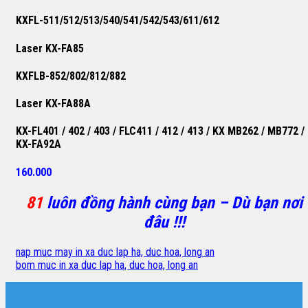
KXFL-511/512/513/540/541/542/543/611/612
Laser KX-FA85
KXFLB-852/802/812/882
Laser KX-FA88A
KX-FL401 / 402 / 403 / FLC411 / 412 / 413 / KX MB262 / MB772 /
KX-FA92A
160.000
81
luôn đồng hành cùng bạn – Dù bạn nơi
đâu !!!
nap muc may in xa duc lap ha, duc hoa, long an
bom muc in xa duc lap ha, duc hoa, long an