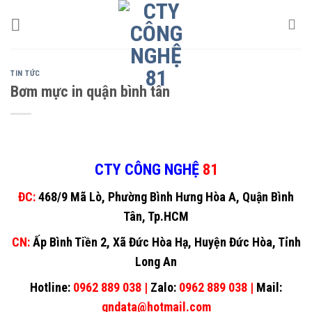
Skip
to
content
TIN TỨC
Bơm mực in quận bình tân
CTY CÔNG NGHỆ
81
ĐC:
468/9 Mã Lò, Phường Bình Hưng Hòa A, Quận Bình
Tân, Tp.HCM
CN:
Ấp Bình Tiền 2, Xã Đức Hòa Hạ, Huyện Đức Hòa, Tỉnh
Long An
Hotline:
0962 889 038 |
Zalo:
0962 889 038 |
Mail:
gndata@hotmail.com