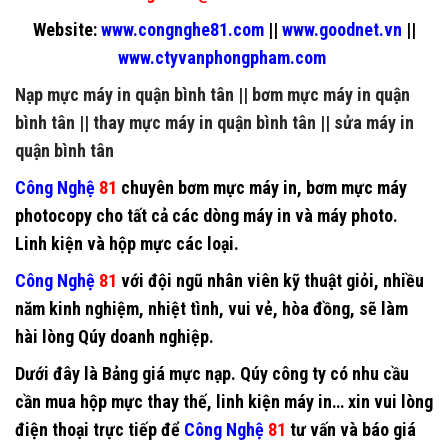
Website:
www.congnghe81.com
||
www.goodnet.vn
||
www.ctyvanphongpham.com
Nạp mực máy in quận bình tân
||
bơm mực máy in quận
bình tân
||
thay mực máy in quận bình tân
||
sửa máy in
quận bình tân
Công Nghệ
81
chuyên
bơm mực máy in
,
bơm mực máy
photocopy
cho tất cả các dòng máy in và máy photo.
Linh kiện và hộp mực các loại.
Công Nghệ
81
với đội ngũ nhân viên kỹ thuật giỏi, nhiều
năm kinh nghiệm, nhiệt tình, vui vẻ, hòa đồng, sẽ làm
hài lòng Qúy doanh nghiệp.
Dưới đây là Bảng giá mực nạp. Qúy công ty có nhu cầu
cần mua hộp mực thay thế, linh kiện máy in… xin vui lòng
điện thoại trực tiếp để
Công Nghệ
81
tư vấn và báo giá