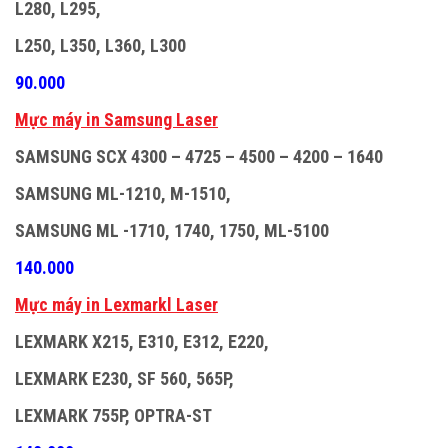
L280, L295,
L250, L350, L360, L300
90.000
M
ự
c máy in Samsung Laser
SAMSUNG SCX 4300 – 4725 – 4500 – 4200 – 1640
SAMSUNG ML-1210, M-1510,
SAMSUNG ML -1710, 1740, 1750, ML-5100
140.000
M
ự
c máy in Lexmarkl Laser
LEXMARK X215, E310, E312, E220,
LEXMARK E230, SF 560, 565P,
LEXMARK 755P, OPTRA-ST