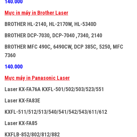
140.000
M
ự
c in máy in Brother Laser
BROTHER HL-2140, HL-2170W, HL-5340D
BROTHER DCP-7030, DCP-7040 ,7340, 2140
BROTHER MFC 490C, 6490CW, DCP 385C, 5250, MFC
7360
140.000
M
ự
c máy in Panasonic Laser
Laser KX-FA76A KXFL-501/502/503/523/551
Laser KX-FA83E
KXFL-511/512/513/540/541/542/543/611/612
Laser KX-FA85
KXFLB-852/802/812/882