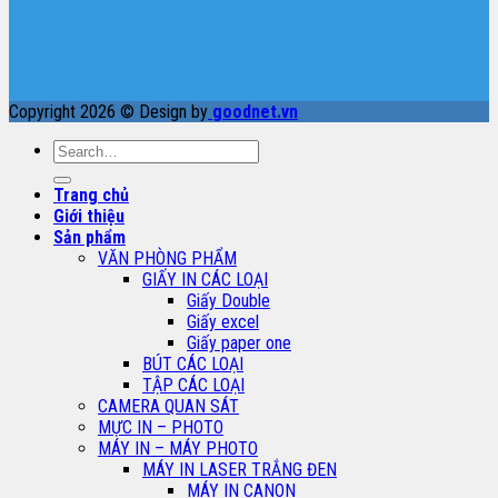
Copyright 2026 © Design by
goodnet.vn
Search
for:
Trang chủ
Giới thiệu
Sản phẩm
VĂN PHÒNG PHẨM
GIẤY IN CÁC LOẠI
Giấy Double
Giấy excel
Giấy paper one
BÚT CÁC LOẠI
TẬP CÁC LOẠI
CAMERA QUAN SÁT
MỰC IN – PHOTO
MÁY IN – MÁY PHOTO
MÁY IN LASER TRẮNG ĐEN
MÁY IN CANON