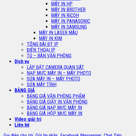
MÁY IN HP
MÁY IN BROTHER
MÁY IN RICOH
MÁY IN PANASONIC
MÁY IN SAMSUNG
MÁY IN LASER MÀU
MÁY IN KIM
TỔNG ĐÀI ĐT IP
ĐIỆN THOẠI IP
TỦ – BÀN VĂN PHÒNG
Dịch vụ
LẮP ĐẶT CAMERA QUAN SÁT
NẠP MỰC MÁY IN – MÁY PHOTO
SỬA MÁY IN – MÁY PHOTO
SỬA MÁY TÍNH
BẢNG GIÁ
BẢNG GIÁ VĂN PHÒNG PHẨM
BẢNG GIÁ GIẤY IN VĂN PHÒNG
BẢNG GIÁ NẠP MỰC MÁY IN
BẢNG GIÁ HỘP MỰC MÁY IN
Video giải trí
Liên hệ
Gọi điện cho tôi
Gửi tin nhắn
Facebook Messenger
Chat Zalo