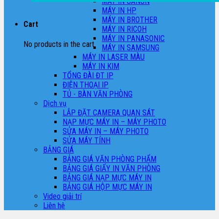
MÁY IN CANON
MÁY IN HP
MÁY IN BROTHER
Cart
MÁY IN RICOH
MÁY IN PANASONIC
No products in the cart.
MÁY IN SAMSUNG
MÁY IN LASER MÀU
MÁY IN KIM
TỔNG ĐÀI ĐT IP
ĐIỆN THOẠI IP
TỦ - BÀN VĂN PHÒNG
Dịch vụ
LẮP ĐẶT CAMERA QUAN SÁT
NẠP MỰC MÁY IN – MÁY PHOTO
SỬA MÁY IN – MÁY PHOTO
SỬA MÁY TÍNH
BẢNG GIÁ
BẢNG GIÁ VĂN PHÒNG PHẨM
BẢNG GIÁ GIẤY IN VĂN PHÒNG
BẢNG GIÁ NẠP MỰC MÁY IN
BẢNG GIÁ HỘP MỰC MÁY IN
Video giải trí
Liên hệ