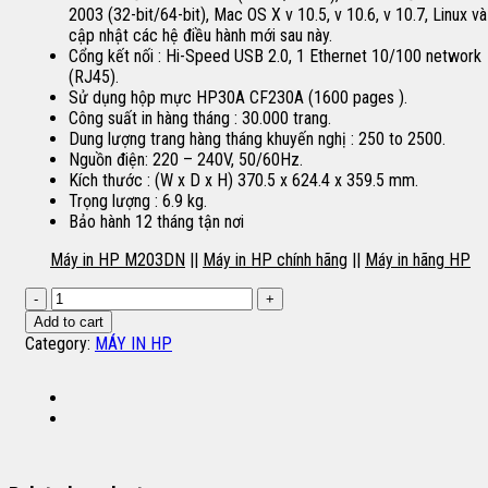
2003 (32-bit/64-bit), Mac OS X v 10.5, v 10.6, v 10.7, Linux và
cập nhật các hệ điều hành mới sau này.
Cổng kết nối : Hi-Speed USB 2.0, 1 Ethernet 10/100 network
(RJ45).
Sử dụng hộp mực HP30A CF230A (1600 pages ).
Công suất in hàng tháng : 30.000 trang.
Dung lượng trang hàng tháng khuyến nghị : 250 to 2500.
Nguồn điện: 220 – 240V, 50/60Hz.
Kích thước : (W x D x H) 370.5 x 624.4 x 359.5 mm.
Trọng lượng : 6.9 kg.
Bảo hành 12 tháng tận nơi
Máy in HP M203DN
||
Máy in HP chính hãng
||
Máy in hãng HP
Máy
in
Add to cart
HP
Category:
MÁY IN HP
M203DN
quantity