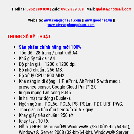
Hotline:
0962 889 038 |
Zalo:
0962 889 038 |
Mail:
gndata@hotmail.com
Website:
www.congnghe81.com
||
www.goodnet.vn
||
www.ctyvanphongpham.com
THÔNG SỐ KỸ THUẬT
Sản phẩm chính hãng mới 100%
Tốc độ : 28 trang / phút khổ A4.
Khổ giấy tối đa : A4.
Độ phân giải : 1200 x 1200 dpi.
Bộ nhớ chuẩn : 256 MB.
Bộ xử lý CPU : 800 MHz.
Khả năng in di động : HP ePrint, AirPrint1.5 with media
presence sensor, Google Cloud Print™ 2.0.
In qua mạng Lan cổng RJ45.
In hai mặt tự động (Duplex).
Ngôn ngữ in : PCL5c, PCL6, PS, PCLm, PDF, URF, PWG.
Thời gian in bản đầu tiên: xấp xỉ 6.7 giây.
Khay giấy tiêu chuẩn : 250 tờ.
Khay tay : 10 tờ.
Hỗ trợ HĐH : Microsoft® Windows® 7/8/10(32-bit/64-bit),
Windows® Server 2008 (32-bit/64-bit), Windows® Server