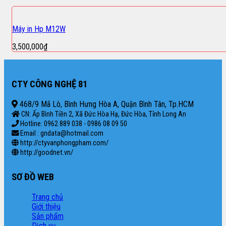
Máy in Hp M12W
3,500,000
₫
CTY CÔNG NGHỆ 81
468/9 Mã Lò, Bình Hưng Hòa A, Quận Bình Tân, Tp.HCM
CN: Ấp Bình Tiền 2, Xã Đức Hòa Hạ, Đức Hòa, Tỉnh Long An
Hotline: 0962 889 038 - 0986 08 09 50
Email : gndata@hotmail.com
http://ctyvanphongpham.com/
http://goodnet.vn/
SƠ ĐỒ WEB
Trang chủ
Giới thiệu
Sản phẩm
Dịch vụ