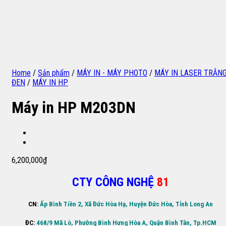
Home
/
Sản phẩm
/
MÁY IN - MÁY PHOTO
/
MÁY IN LASER TRẮN
ĐEN
/
MÁY IN HP
Máy in HP M203DN
6,200,000
₫
CTY CÔNG NGHỆ
81
CN:
Ấp Bình Tiền 2, Xã Đức Hòa Hạ, Huyện Đức Hòa, Tỉnh Long An
ĐC:
468/9 Mã Lò, Phường Bình Hưng Hòa A, Quận Bình Tân, Tp.HCM